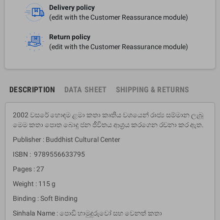
Delivery policy
(edit with the Customer Reassurance module)
Return policy
(edit with the Customer Reassurance module)
DESCRIPTION
DATA SHEET
SHIPPING & RETURNS
2002 වසරේ හොඳම ළමා කතා කෘතිය වශයෙන් රාජ්‍ය සම්මාන ලැබූ
මෙම කතා පොත බොදු ජන ජීවිතය ආශ්‍රය කරගෙන රචනා කර ඇත.
Publisher : Buddhist Cultural Center
ISBN : 9789556633795
Pages : 27
Weight : 115 g
Binding : Soft Binding
Sinhala Name : පොඩි හාමුදුරුවෝ සහ වෙනත් කතා