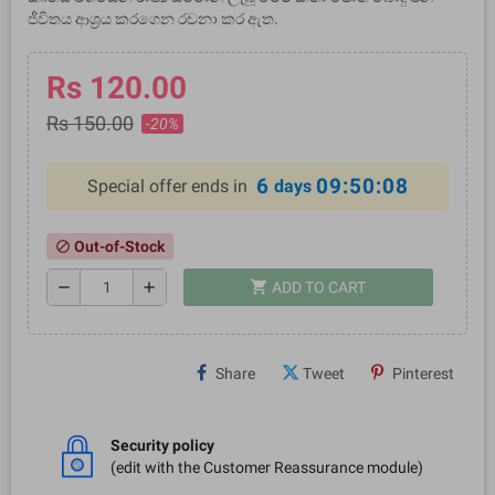
ජීවිතය ආශ්‍රය කරගෙන රචනා කර ඇත.
Rs 120.00
Rs 150.00
-20%
6
09:50:08
Special offer ends in
days
Out-of-Stock
block
shopping_cart
remove
add
ADD TO CART
Share
Tweet
Pinterest
Security policy
(edit with the Customer Reassurance module)