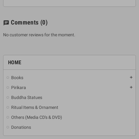
Comments
(0)
chat
No customer reviews for the moment.
HOME
Books
add
Pirikara
add
Buddha Statues
Ritual Items & Ornament
Others (Media CD's & DVD)
Donations