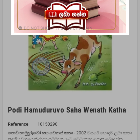
DO NOT SHOW THIS POPUP AGAIN.
Podi Hamuduruvo Saha Wenath Katha
Reference
10150290
පොඩි හාමුදුරුවෝ සහ වෙනත් කතා
- 2002 වසරේ හොඳම ළමා කතා
කෘතිය වශයෙන් රාජ්‍ය සම්මාන ලැබූ මෙම කතා පොත බොදු ජන