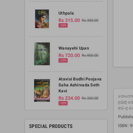
Uthpala
Rs 315.00
Rs 350.00
-10%
Wanayehi Upan
Rs 720.00
Rs 800.00
-10%
Atavisi Bodhi Poojava
Saha Ashirvada Seth
Kavi
පොහොය ව
Rs 234.00
Rs 260.00
දුරුතු 
-10%
අඩංගු ම
Publish
SPECIAL PRODUCTS
ISBN : 