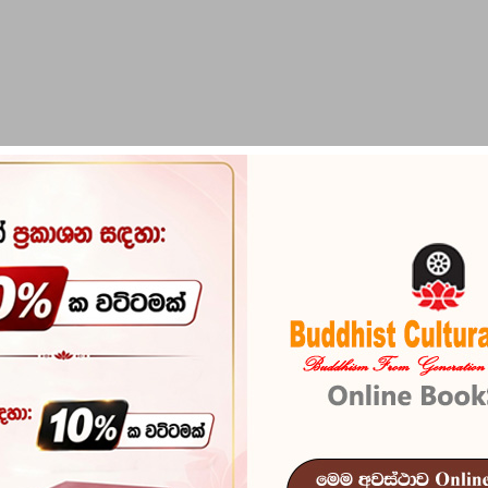
PIRIKARA
BUDDHA STATUES
RITUAL ITEMS & O
Pohoya Warn
Reference
102
පොහොය වර්ණනාව - අති