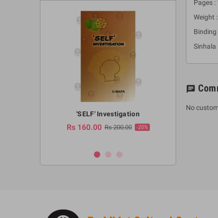
Pages :
Weight :
Binding 
Sinhal
Com
chat
No custom
a Huruwa
'SELF' Investigation
(Sinhala Ther
Pot
Rs 160.00
0.00
Rs 200.00
-10%
-20%
Rs 2,250.