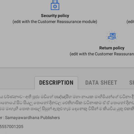
Security policy
(edit with the Customer Reassurance module)
(ed
Return policy
(edit with the Customer Reassura
DESCRIPTION
DATA SHEET
S
ර්ණනාව - අති පූජ්‍ය මඩිහේ පඤ්ඤාසීහ මහා නායක මාහිමියන්ගේ වටිනා දීර්ඝ
පොහොයේ සිට සියලූ පොහෝ දිනවල ඓතිහාසික වටිනාකම ඒ ඒ පොහෝ දිනවල කෙරෙ
ෙම මාහැඟි පොත පාසල් සිසුන් ඇතුළු හැම දෙනෙකු විසින් ම කියවිය යුතු එකක
er : Samayawardhana Publishers
95557001205