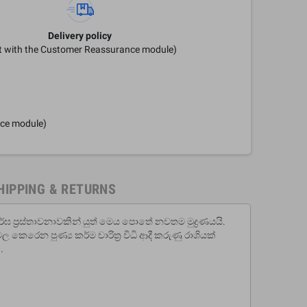
Delivery policy
it with the Customer Reassurance module)
nce module)
HIPPING & RETURNS
 ප‍්‍රස්තාවනාවකින් යුත් මෙය පොතේ නවතම මුද්‍රණයයි.
න පුණ්‍ය කර්ම චාරිත‍්‍ර විධි ආදී කරුණු රාශියක්
ි.