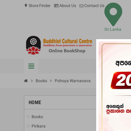
Store Finder
About Us
Contact Us
location_on
Sri Lanka
view_headline
BOOKS
chevron_right
Books
chevron_right
Pohoya Warnanava
HOME
-10%
Books
add
Pirikara
add