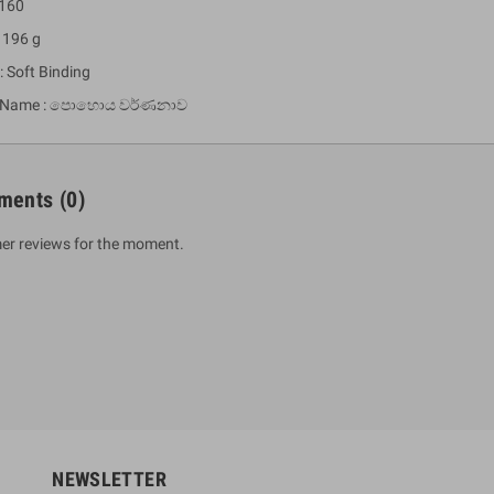
 160
 196 g
: Soft Binding
a Name : පොහොය වර්ණනාව
ments
(0)
er reviews for the moment.
um Sahitha) Piruvana
1 Shreniya Atha Huruwa
h Wahanse
Rs 621.00
R
Rs 690.00
-10%
00
Rs 2,500.00
-10%
NEWSLETTER