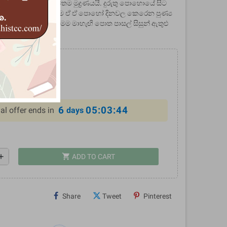
න් යුත් මෙය පොතේ නවතම මුද්‍රණයයි. දුරුතු පොහොයේ සිට
ඓතිහාසික වටිනාකම ඒ ඒ පොහෝ දිනවල කෙරෙන පුණ්‍ය
ී කරුණු රාශියක් අඩංගු මෙම මාහැඟි පොත පාසල් සිසුන් ඇතුළු
කියවිය යුතු එකකි.
0
%
6
05:03:43
al offer ends in
days
shopping_cart
dd
ADD TO CART
Share
Tweet
Pinterest