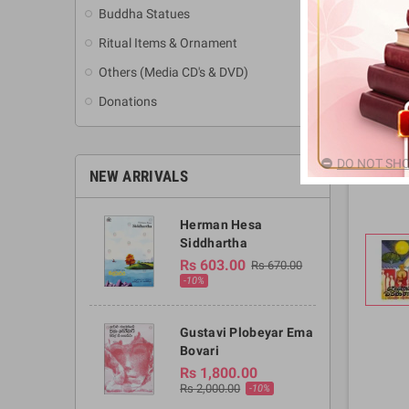
Buddha Statues
Ritual Items & Ornament
Others (Media CD's & DVD)
Donations
DO NOT SHO
NEW ARRIVALS
Herman Hesa
Siddhartha
Rs 603.00
Rs 670.00
-10%
Gustavi Plobeyar Ema
Bovari
Rs 1,800.00
Rs 2,000.00
-10%