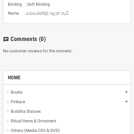
Binding : Soft Binding
Name :
පොරොන්දම් බලන හැටි
Comments
(0)
chat
No customer reviews for the moment.
HOME
Books
add
Pirikara
add
Buddha Statues
Ritual Items & Ornament
Others (Media CD's & DVD)