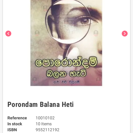
chevron_left
chevron_right
Porondam Balana Heti
Reference
10010102
In stock
10 Items
ISBN
9552112192