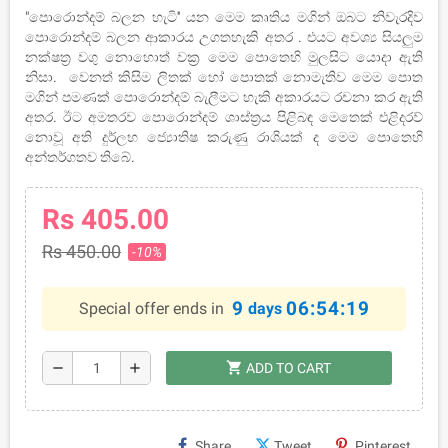
"පොරොන්දම් බලන හැටි'' යන මෙම කෘතිය මගින් ඔබට නිවැරදිව
පොරොන්දම් බලන ආකාරය උගතහැකි අතර . එයට අවශ්‍ය සියලුම
නක්ෂත්‍ර වගු නොහොත් වක්‍ර මෙම පොතෙහි මුලසිට යොදා ඇති
නිසා. වෙනත් කිසිම ලිතක් හෝ පොතක් නොමැතිව මෙම පොත
මගින් පමණක් පොරොන්දම් බැලීමට හැකි අකාරයට රචනා කර ඇති
අතර. ඊට අමතරව පොරොන්දම් ශාස්ත්‍රය පිළිබඳ මෙතෙක් එළිදරව්
නොවූ අති දුර්ලභ ජ්‍යොතිෂ කරුණු රාශියක් ද මෙම පොතෙහි
අන්තර්ගතව තිබේ.
Rs 405.00
Rs 450.00
-10%
9
06:54:18
Special offer ends in
days
shopping_cart
remove
add
ADD TO CART
Share
Tweet
Pinterest