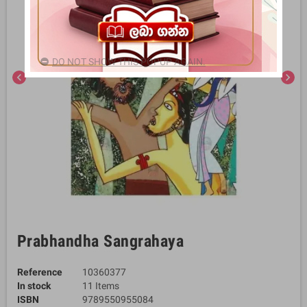
DO NOT SHOW THIS POPUP AGAIN.
chevron_left
chevron_right
Prabhandha Sangrahaya
Reference
10360377
In stock
11 Items
ISBN
9789550955084