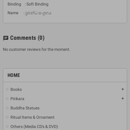
Binding : Soft Binding
Name : ප්‍රබන්ධ සංග්‍රහය
Comments
(0)
chat
No customer reviews for the moment.
HOME
Books
add
Pirikara
add
Buddha Statues
Ritual Items & Ornament
Others (Media CD's & DVD)