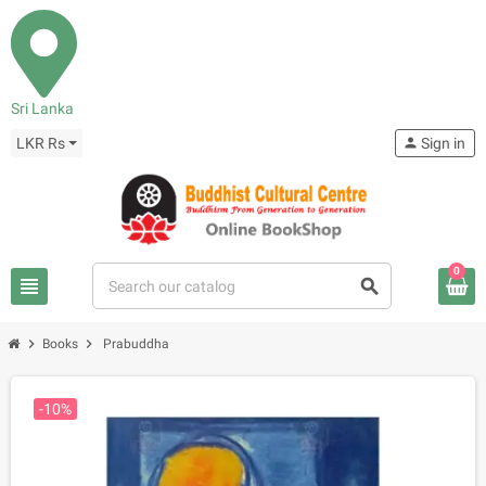
Sri Lanka
LKR Rs
person
Sign in
0
view_headline
search
chevron_right
chevron_right
Books
Prabuddha
-10%