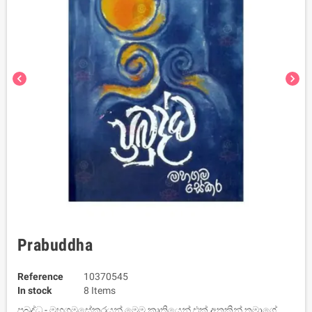
chevron_left
chevron_right
Prabuddha
Reference
10370545
In stock
8 Items
ප‍්‍රබුද්ධ - මහගමසේකරයන් මෙම කෘතියෙන් එක් අතකින් තමාගේ