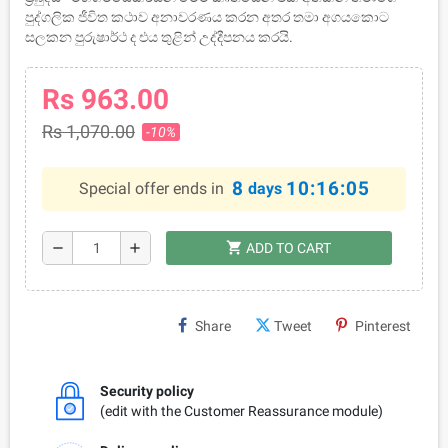
පුද්ගලික ජීවිත කථාව අනාවරණය කරන අතර තමා අගයකොට
සලකන පුරුෂාර්ථ ද එය තුළින් උද්දීපනය කරයි.
Rs 963.00
Rs 1,070.00
-10%
8
10:16:05
Special offer ends in
days
shopping_cart
remove
add
ADD TO CART
Share
Tweet
Pinterest
Security policy
(edit with the Customer Reassurance module)