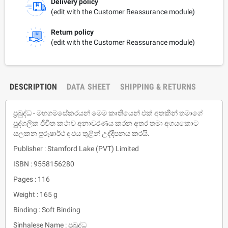
Delivery policy
(edit with the Customer Reassurance module)
Return policy
(edit with the Customer Reassurance module)
DESCRIPTION
DATA SHEET
SHIPPING & RETURNS
ප‍්‍රබුද්ධ - මහගමසේකරයන් මෙම කෘතියෙන් එක් අතකින් තමාගේ
පුද්ගලික ජීවිත කථාව අනාවරණය කරන අතර තමා අගයකොට
සලකන පුරුෂාර්ථ ද එය තුළින් උද්දීපනය කරයි.
Publisher : Stamford Lake (PVT) Limited
ISBN : 9558156280
Pages : 116
Weight : 165 g
Binding : Soft Binding
Sinhalese Name : ප‍්‍රබුද්ධ