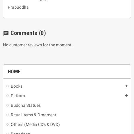
Prabuddha
Comments
(0)
chat
No customer reviews for the moment.
HOME
Books
add
Pirikara
add
Buddha Statues
Ritual Items & Ornament
Others (Media CD's & DVD)
Donations