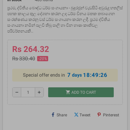
ප්‍රථම, ද්විතීය බෞද්ධ ධර්ම සංගායනා - බුදුරජුන් වැඩසිටි අවුරුදු හතලිස්
පහක කාලය තුල දේශනා කරන ලද ධර්ම විනය මතක තබාගෙන
සංරක්ෂණය කරනු වස් ධර්ම සංගායනා කරන ලදී. ප්‍රථම ද්විතීය
සංගායනා නමින් පලවී තිබු පාලි හා චීන භාෂා කෘතිවල
පරිවර්තනයකි..
Rs 264.32
Rs 330.40
-20%
7
18:49:25
Special offer ends in
days
shopping_cart
remove
add
ADD TO CART
Share
Tweet
Pinterest