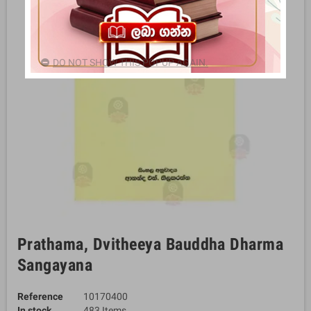
DO NOT SHOW THIS POPUP AGAIN.
Prathama, Dvitheeya Bauddha Dharma
Sangayana
Reference
10170400
In stock
483 Items