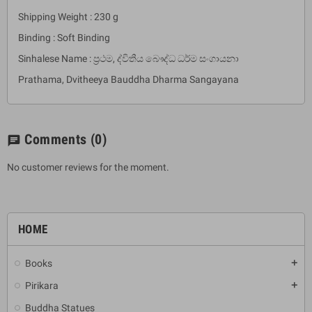
Shipping Weight : 230 g
Binding : Soft Binding
Sinhalese Name : ප්‍රථම, ද්විතීය බෞද්ධ ධර්ම සංගායනා
Prathama, Dvitheeya Bauddha Dharma Sangayana
Comments
(0)
chat
No customer reviews for the moment.
HOME
Books
add
Pirikara
add
Buddha Statues