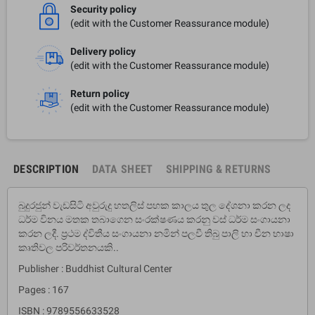
Security policy
(edit with the Customer Reassurance module)
Delivery policy
(edit with the Customer Reassurance module)
Return policy
(edit with the Customer Reassurance module)
DESCRIPTION
DATA SHEET
SHIPPING & RETURNS
බුදුරජුන් වැඩසිටි අවුරුදු හතලිස් පහක කාලය තුල දේශනා කරන ලද
ධර්ම විනය මතක තබාගෙන සංරක්ෂණය කරනු වස් ධර්ම සංගායනා
කරන ලදී. ප්‍රථම ද්විතීය සංගායනා නමින් පලවී තිබු පාලි හා චීන භාෂා
කෘතිවල පරිවර්තනයකි..
Publisher : Buddhist Cultural Center
Pages : 167
ISBN : 9789556633528