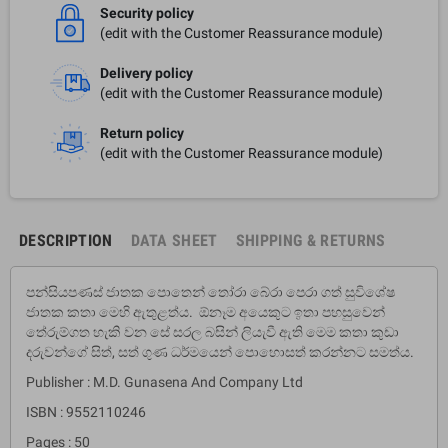
Security policy
(edit with the Customer Reassurance module)
Delivery policy
(edit with the Customer Reassurance module)
Return policy
(edit with the Customer Reassurance module)
DESCRIPTION
DATA SHEET
SHIPPING & RETURNS
පන්සියපණස් ජාතක පොතෙන් තෝරා බේරා පෙරා ගත් සුවිශේෂ
ජාතක කතා මෙහි ඇතුළත්ය. ඕනෑම අයෙකුට ඉතා පහසුවෙන්
තේරුම්ගත හැකි වන සේ සරල බසින් ලියැවී ඇති මෙම කතා කුඩා
දරුවන්ගේ සිත්, සත් ගුණ ධර්මයෙන් පොහොසත් කරන්නට සමත්ය.
Publisher : M.D. Gunasena And Company Ltd
ISBN : 9552110246
Pages : 50