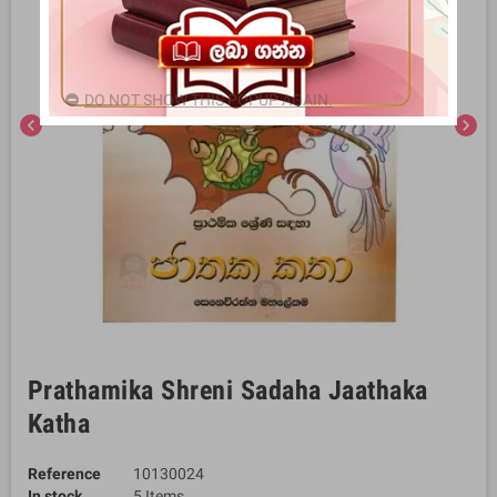
DO NOT SHOW THIS POPUP AGAIN.
chevron_left
chevron_right
Prathamika Shreni Sadaha Jaathaka
Katha
Reference
10130024
In stock
5 Items