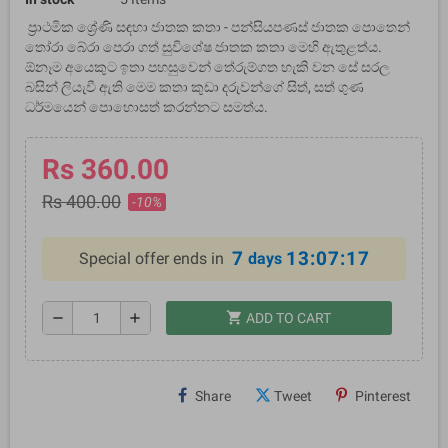
ප‍්‍රාථමික ශ්‍රේණි සඳහා ජාතක කතා - පන්සියපණස් ජාතක පොතෙන්
තෝරා බේරා පෙරා ගත් සුවිශේෂ ජාතක කතා මෙහි ඇතුළත්ය.
ඕනෑම අයෙකුට ඉතා පහසුවෙන් තේරුම්ගත හැකි වන සේ සරල
බසින් ලියැවී ඇති මෙම කතා කුඩා දරුවන්ගේ සිත්, සත් ගුණ
ධර්මයෙන් පොහොසත් කරන්නට සමත්ය.
Rs 360.00
Rs 400.00
-10%
7
13:07:17
Special offer ends in
days
shopping_cart
remove
add
ADD TO CART
Share
Tweet
Pinterest