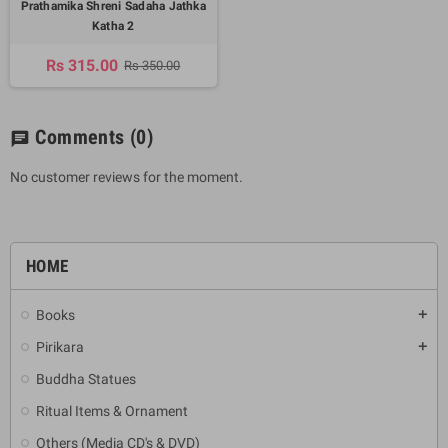
Prathamika Shreni Sadaha Jathka
Katha 2
Rs 315.00
Rs 350.00
Comments
(0)
chat
No customer reviews for the moment.
HOME
Books
add
Pirikara
add
Buddha Statues
Ritual Items & Ornament
Others (Media CD's & DVD)