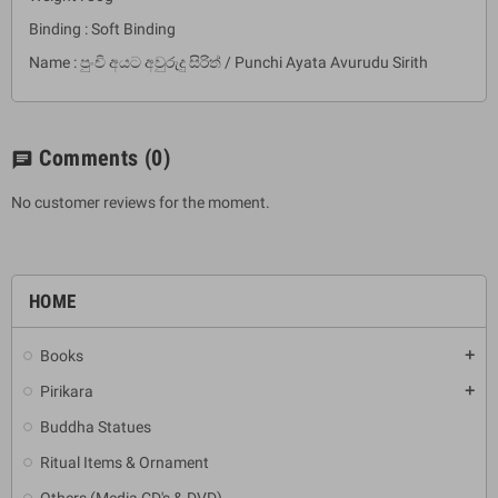
Binding : Soft Binding
Name : පුංචි අයට අවුරුදු සිරිත් / Punchi Ayata Avurudu Sirith
Comments
(0)
chat
No customer reviews for the moment.
HOME
Books
add
Pirikara
add
Buddha Statues
Ritual Items & Ornament
Others (Media CD's & DVD)