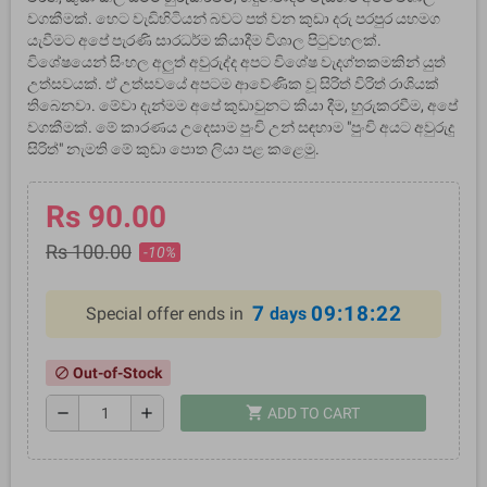
වගකීමක්. හෙට වැඩිහිටියන් බවට පත් වන කුඩා දරු පරපුර යහමග
යැවීමට අපේ පැරණි සාරධර්ම කියාදීම විශාල පිටුවහලක්.
විශේෂයෙන් සිංහල අලුත් අවුරුද්ද අපට විශේෂ වැදග්තකමකින් යුත්
උත්සවයක්. ඒ උත්සවයේ අපටම ආවේණික වූ සිරිත් විරිත් රාශියක්
තිබෙනවා. මේවා දැන්මම අපේ කුඩාවුනට කියා දීම, හුරුකරවීම, අපේ
වගකීමක්. මේ කාරණය උදෙසාම පුංචි උන් සඳහාම "පුංචි අයට අවුරුදු
සිරිත්" නැමති මේ කුඩා පොත ලියා පළ කළෙමු.
Rs 90.00
Rs 100.00
-10%
7
09:18:22
Special offer ends in
days
Out-of-Stock
block
shopping_cart
remove
add
ADD TO CART