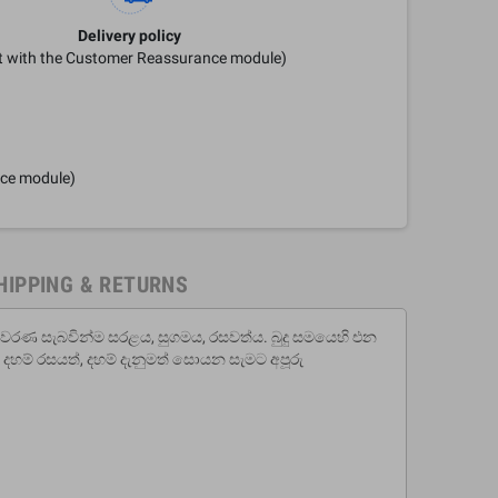
Delivery policy
it with the Customer Reassurance module)
nce module)
HIPPING & RETURNS
වරණ සැබවින්ම සරළය, සුගමය, රසවත්ය. බුදු සමයෙහි එන
දහම් රසයත්, දහම් දැනුමත් සොයන සැමට අපූරු