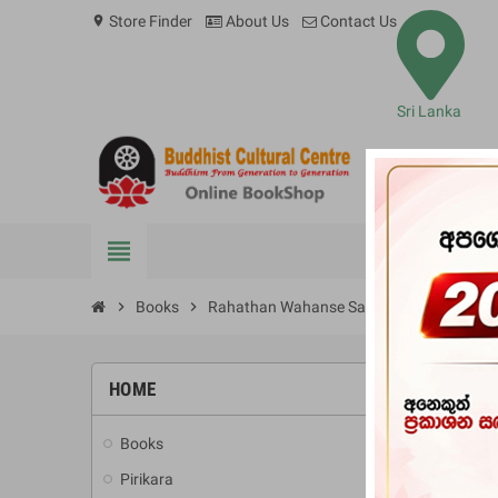
Store Finder
About Us
Contact Us
location_on
Sri Lanka
view_headline
BOOKS
chevron_right
Books
chevron_right
Rahathan Wahanse Saha Wimukthi Suwa
HOME
-10%
Books
add
Pirikara
add