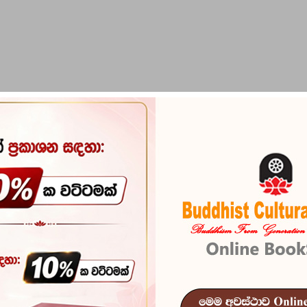
PIRIKARA
BUDDHA STATUES
RITUAL ITEMS & O
ya
Rahathan Wa
Reference
100
නිබදවම ආදී පෙළ දහම