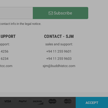
Subscribe
ntact info in the legal notice.
SUPPORT
CONTACT - SJM
upport:
sales and support:
3 4256
+94 11 255 9601
2 6234
+94 11 255 9603
stcc.com
sjm@buddhistcc.com
ACCEPT