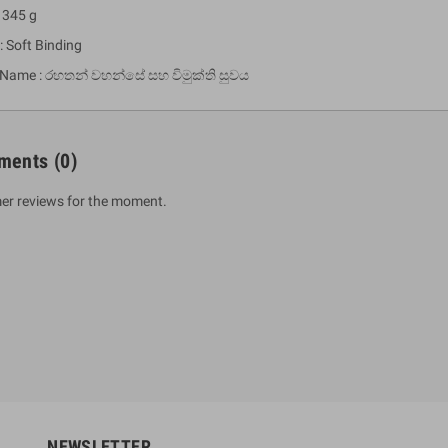
 345 g
: Soft Binding
 Name : රහතන් වහන්සේ සහ විමුක්ති සුවය
ments
(0)
er reviews for the moment.
um Sahitha) Piruvana
1 Shreniya Atha Huruwa
h Wahanse
Rs 621.00
R
Rs 690.00
-10%
00
Rs 2,500.00
-10%
NEWSLETTER