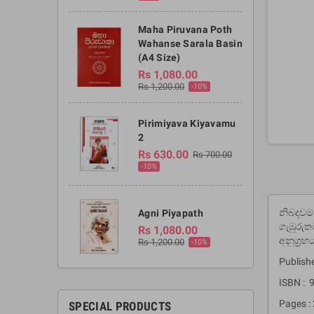
Maha Piruvana Poth
Wahanse Sarala Basin
(A4 Size)
Rs 1,080.00
Rs 1,200.00
-10%
Pirimiyava Kiyavamu
2
Rs 630.00
Rs 700.00
-10%
නිබදවම 
Agni Piyapath
ගැඹුරුත
Rs 1,080.00
අනුග‍්‍ර
Rs 1,200.00
-10%
Publish
ISBN :
Pages :
SPECIAL PRODUCTS