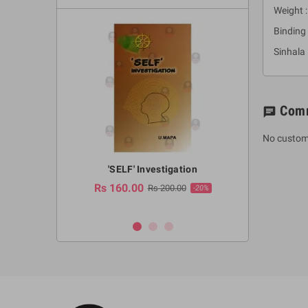
Weight :
Binding 
Sinhala
Com
chat
No custom
a Huruwa
'SELF' Investigation
(Sinhala Ther
Pot
Rs 160.00
0.00
Rs 200.00
-10%
-20%
Rs 2,250.