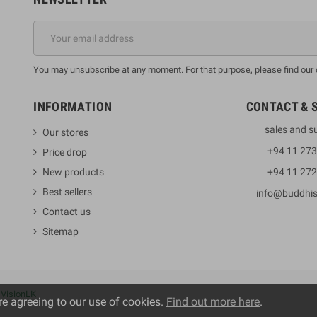
You may unsubscribe at any moment. For that purpose, please find our co
INFORMATION
CONTACT & 
sales and s
Our stores
+94 11 27
Price drop
New products
+94 11 27
Best sellers
info@buddhi
Contact us
Sitemap
y
VisionLK
re agreeing to our use of cookies.
Find out more here
.