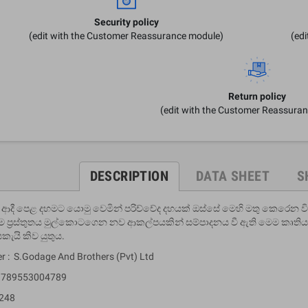
Security policy
(edit with the Customer Reassurance module)
(ed
Return policy
(edit with the Customer Reassura
DESCRIPTION
DATA SHEET
S
ආදී පෙළ දහමට යොමු වෙමින් පරිච්චේද දහයක් ඔස්සේ මෙහි මතු කෙරෙන වි
ම ප‍්‍රස්තුතය මුල්කොටගෙන නව ආකල්පයකින් සම්පාදනය වී ඇති මෙම කෘතිය 
හයකැයි කිව යුතුය.
er : S.Godage And Brothers (Pvt) Ltd
 9789553004789
 248