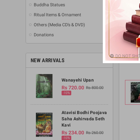
Buddha Statues
Ritual Items & Ornament
Others (Media CD's & DVD)
Donations
DO NOT SHO
NEW ARRIVALS
Wanayehi Upan
Rs 720.00
Rs 800.00
-10%
Atavisi Bodhi Poojava
Saha Ashirvada Seth
Kavi
Rs 234.00
Rs 260.00
-10%