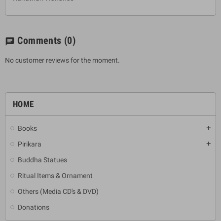
Comments
(0)
chat
No customer reviews for the moment.
HOME
Books
add
Pirikara
add
Buddha Statues
Ritual Items & Ornament
Others (Media CD's & DVD)
Donations