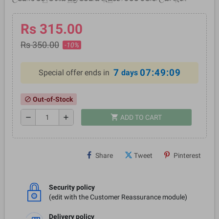
Rs 315.00
Rs 350.00
-10%
7
07:49:08
Special offer ends in
days
Out-of-Stock
block
shopping_cart
remove
add
ADD TO CART
Share
Tweet
Pinterest
Security policy
(edit with the Customer Reassurance module)
Delivery policy