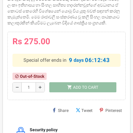
ලංකා ඉතිහාසය හා සිංහල සාහිත්‍ය හදාරන්නවුන්ගේ අවධානය ඒ
කොටස් කෙරෙහි විශේෂයෙන් යොමු විය යුතු බවත් සඳහන් කරනු
කැමැත්තෙමි. මෙම රාජාවලි සංස්කරණය වූ කලී සිංහල පාඨකයාට
කලාතුරකින් කියවීමට ලැබෙන විදියේ ශාස්ත්‍රීය සංග්‍රහයකි.
Rs 275.00
9
06:12:43
Special offer ends in
days
Out-of-Stock
block
shopping_cart
remove
add
ADD TO CART
Share
Tweet
Pinterest
Security policy