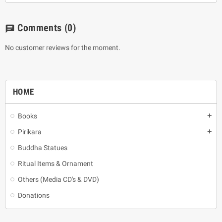
Comments
(0)
chat
No customer reviews for the moment.
HOME
Books
add
Pirikara
add
Buddha Statues
Ritual Items & Ornament
Others (Media CD's & DVD)
Donations