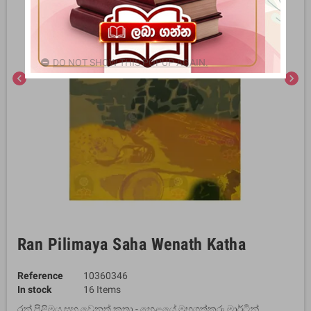
DO NOT SHOW THIS POPUP AGAIN.
chevron_left
chevron_right
Ran Pilimaya Saha Wenath Katha
Reference
10360346
In stock
16 Items
රන් පිළිමය සහ වෙනත් කතා - හෙළයේ මහගත්කරු මාර්ටින්