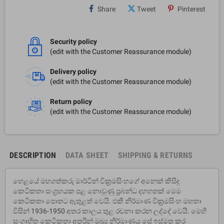
Share
Tweet
Pinterest
Security policy
(edit with the Customer Reassurance module)
Delivery policy
(edit with the Customer Reassurance module)
Return policy
(edit with the Customer Reassurance module)
DESCRIPTION
DATA SHEET
SHIPPING & RETURNS
හෙළයේ මහගත්කරු මාර්ටින් වික්‍රමසිංහගේ අනෙක් කිසිදු
කෙටිකතා සංග්‍රහයක පළ නොවුණු ප්‍රබන්ධ දහහතක් මෙම
කෙටිකතා පොතට ඇතුළත් වෙයි. එකී නිර්මාණ වික්‍රමසිංහ මහතා
විසින් 1936-1950 අතර කාලය තුළ රචනා කරන ලද්දේ වෙයි. මෙහි
සංගෘහිත කෙටිකතා අතුරින් මුඛ්‍ය නිර්මාණය සේ ඉස්මතු කර