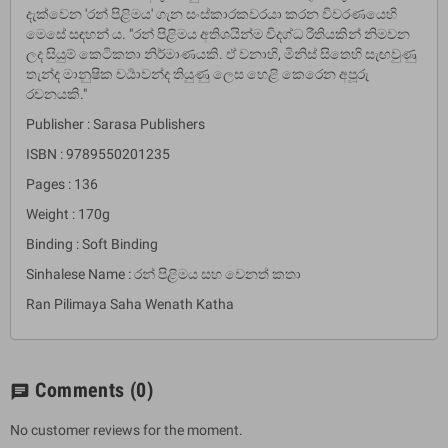
දැක්වෙන 'රන් පිළිමය' ගැන සංස්කාරකවරයා කරන විවරණයෙහි
මෙසේ සඳහන් ය. "රන් පිළිමය අතිශයින්ම විදග්ධ රීතියකින් නිමවන
ලද සියුම් කෙටිකතා නිර්මාණයකි. ඒ වනාහි, මිනිස් සිතෙහි සැඟවුණු
තැන්ද මානුෂික චර්‍යාවන්ද තියුණු ලෙස හෙළි කෙරෙන අපූරු
රචනයකි."
Publisher : Sarasa Publishers
ISBN : 9789550201235
Pages : 136
Weight : 170g
Binding : Soft Binding
Sinhalese Name : රන් පිළිමය සහ වෙනත් කතා
Ran Pilimaya Saha Wenath Katha
Comments
(0)
chat
No customer reviews for the moment.