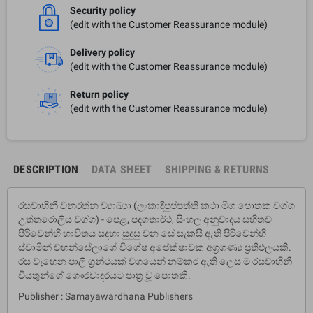
Security policy
(edit with the Customer Reassurance module)
Delivery policy
(edit with the Customer Reassurance module)
Return policy
(edit with the Customer Reassurance module)
DESCRIPTION
DATA SHEET
SHIPPING & RETURNS
රසවාහිනී වනරත්න ව්‍යාඛ්‍යා (ලංකාදීපුප්පත්ති කථා මිග පොතක වග්ග
උත්තරොලිය වග්ග) - පෙළ, පදගතාර්ථ, සිංහල අනුවාදය සහිතව
පිරිවෙන්හි භාවිතය සදහා සුදුසු වන සේ සැකසී ඇති පිරිවෙන්හි
ස්වාමීන් වහන්සේලාගේ විශේෂ අපේක්ෂාවක අග‍්‍රගණ්‍ය ප‍්‍රතිඵලයකි.
රස වෑහෙන පාලි ග‍්‍රන්ථයක් වශයෙන් නම්කර ඇති ලෙස ම රසවාහිනී
වියතුන්ගේ ගෞරවාදරයට පාත‍්‍ර වූ පොතකි.
Publisher : Samayawardhana Publishers