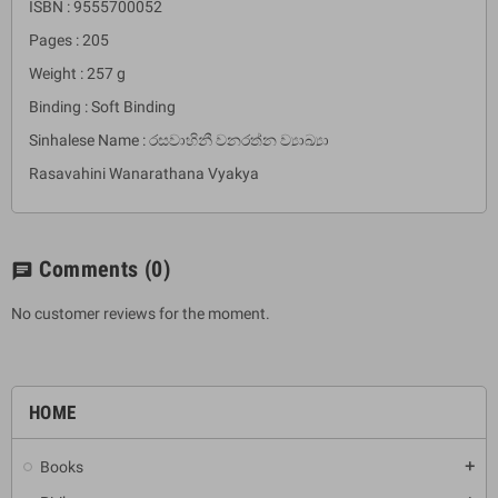
ISBN : 9555700052
Pages : 205
Weight : 257 g
Binding : Soft Binding
Sinhalese Name : රසවාහිනී වනරත්න ව්‍යාඛ්‍යා
Rasavahini Wanarathana Vyakya
Comments
(0)
chat
No customer reviews for the moment.
HOME
Books
add