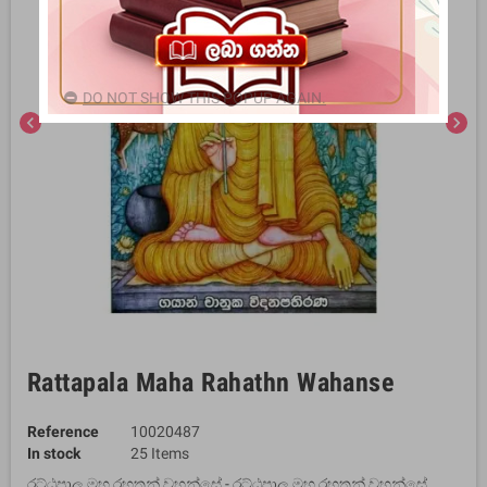
DO NOT SHOW THIS POPUP AGAIN.
chevron_left
chevron_right
Rattapala Maha Rahathn Wahanse
Reference
10020487
In stock
25 Items
රට්ඨපාල මහ රහතන් වහන්සේ - රට්ඨපාල මහ රහතන් වහන්සේ