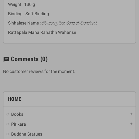
Weight : 130 g
Binding : Soft Binding
Sinhalese Name : රට්ඨපාල මහ රහතන් වහන්සේ
Rattapala Maha Rahathn Wahanse
Comments
(0)
chat
No customer reviews for the moment.
HOME
Books
add
Pirikara
add
Buddha Statues