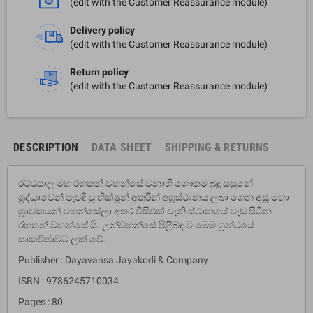
(edit with the Customer Reassurance module)
Delivery policy
(edit with the Customer Reassurance module)
Return policy
(edit with the Customer Reassurance module)
DESCRIPTION
DATA SHEET
SHIPPING & RETURNS
රට්ඨපාල මහ රහතන් වහන්සේ වනාහි ගෞතම බුදු සසුනේ
ශ්‍රද්ධාවෙන් පැවදි වූ භික්ෂූන් අතරින් අග්‍රස්ථානය ලබා ගෙන අසූ මහා
ශ්‍රාවකයන් වහන්සේලා අතර විසිඑක් වැනි ස්ථානයේ වැඩ සිටින
රහතන් වහන්සේ යි. උන්වහන්සේ පිළිබඳ ව මෙම ග්‍රන්ථයේ
සාකච්ඡාව‌ට ලක් වේ.
Publisher : Dayavansa Jayakodi & Company
ISBN : 9786245710034
Pages : 80