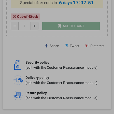
6
17:07:51
Special offer ends in
days
Out-of-Stock
block
shopping_cart
remove
add
ADD TO CART
Share
Tweet
Pinterest
Security policy
(edit with the Customer Reassurance module)
Delivery policy
(edit with the Customer Reassurance module)
Return policy
(edit with the Customer Reassurance module)