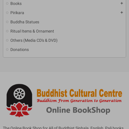
Books
add
Pirikara
add
Buddha Statues
Ritual Items & Ornament
Others (Media CD's & DVD)
Donations
The Online Book Shop for All of Buddhist Sinhala, English, Pali books