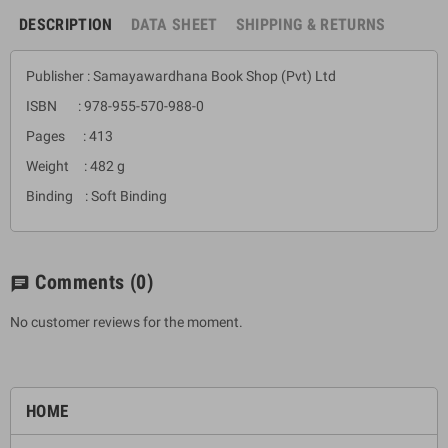
DESCRIPTION
DATA SHEET
SHIPPING & RETURNS
Publisher : Samayawardhana Book Shop (Pvt) Ltd
ISBN : 978-955-570-988-0
Pages : 413
Weight : 482 g
Binding : Soft Binding
Comments
(0)
chat
No customer reviews for the moment.
HOME