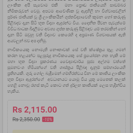
ලාංකික අපි සැවොම එකී මහා ප්‍රෞඩ ජාතියෙහි සාඩම්බර
නිමිකරුවන් වෙමු. අපටම ආවේණික වූ ඇදහිලි හා විශ්වාසවලින්
පූර්ණ ජාතියක් වූ ශ්‍රී ලාංකිකයින් ගුප්තවිද්‍යාවෙහි කුමන හෝ කරුණු
පිළිබදව දැන සිටි භූත විද්‍යා ඇදුරන්ට විය. දෛනිත පීවන පැවැත්මේ
විවිධ බාධක බිදලීමට අවශ්‍ය ගුප්ත කරුණු පිළිබඳව යම් තරමකින් හෝ
දැන සිටි ඔවුහු වතී විද්‍යාව කෙරෙහි ද අප්‍රමාණ විශවාසයක් ඇති
අයවලුන් බව අප දනිමු.
නාවිකයෙකු නොමැති නෞතාවක් සේ වතී ක්ෂේත්‍රය තුළ ගමන්
කරන හළයන්ට පළපුරුදු නාවිකයෙකු සේ ප්‍රයෝජන ගත හැකි මේ
මහා භූත විද්‍යා ප්‍රකරණය වෛද්‍යාචාර්ය පූජ්‍ය අල්ගම වත්තේ
සුමනවංශ හිමියන්ගේ වති ශාස්ත්‍රය පිළිබඳ දැනුම් සම්භාරයෙහි
ප්‍රතිහයකි. ගුරු ගෝල බැඳීමෙන් ගම්භීරත්වය වින මේ කෘතිය ලාංකික
භූත විද්‍යා ඇදුරන්ගේ අවධානයට යොමු විය යුතු මෙතෙක් කලක්
හෙළි නොවූ රහස් කැටි කොට ගත් දුර්ලභ කෘතියක් ලෙස හැදින්විය
හැකිය.
Rs 2,115.00
Rs 2,350.00
-10%