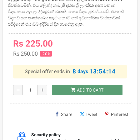
ජීවත්වෙමිනි. එය මලින්ද නමැති දක්ෂ ශ්‍රී ලාංකික අභ්‍යවකාශ
විද්‍යාඥයා අලළා ලියැවුණ එකකි. මෙය විද්‍යා ප්‍රබන්ධයකි. එහෙත්
විද්‍යාව සහ තාක්ෂණය කැටි කොට ගත් අධ්‍යාත්මික චාරිකාවක්
පරිද්දෙන් එය ඔබ ඉදිරියේ දිග හැරෙනු ඇත.
Rs 225.00
Rs 250.00
-10%
8
13:54:14
Special offer ends in
days
shopping_cart
remove
add
ADD TO CART
Share
Tweet
Pinterest
Security policy