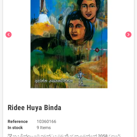
chevron_left
chevron_right
Ridee Huya Binda
Reference
10360166
In stock
9 Items
රිදී හුය බින්දා - මේ ප්‍රබන්ධය ඔබ කියවනු ලබන්නේ 2058 වසරේ