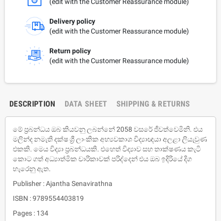
(edit with the Customer Reassurance module)
Delivery policy
(edit with the Customer Reassurance module)
Return policy
(edit with the Customer Reassurance module)
DESCRIPTION
DATA SHEET
SHIPPING & RETURNS
මේ ප්‍රබන්ධය ඔබ කියවනු ලබන්නේ 2058 වසරේ ජීවත්වෙමිනි. එය
මලින්ද නමැති දක්ෂ ශ්‍රී ලාංකික අභ්‍යවකාශ විද්‍යාඥයා අලළා ලියැවුණ
එකකි. මෙය විද්‍යා ප්‍රබන්ධයකි. එහෙත් විද්‍යාව සහ තාක්ෂණය කැටි
කොට ගත් අධ්‍යාත්මික චාරිකාවක් පරිද්දෙන් එය ඔබ ඉදිරියේ දිග
හැරෙනු ඇත.
Publisher : Ajantha Senavirathna
ISBN : 9789554403819
Pages : 134