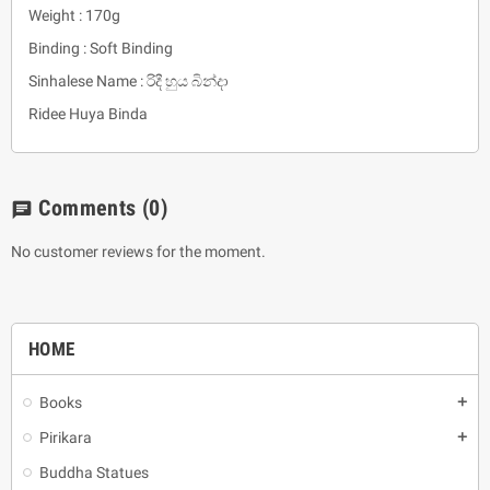
Weight : 170g
Binding : Soft Binding
Sinhalese Name : රිදී හුය බින්දා
Ridee Huya Binda
Comments
(0)
chat
No customer reviews for the moment.
HOME
Books
add
Pirikara
add
Buddha Statues