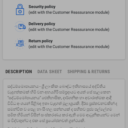
Security policy
(edit with the Customer Reassurance module)
Delivery policy
(edit with the Customer Reassurance module)
Return policy
(edit with the Customer Reassurance module)
DESCRIPTION
DATA SHEET
SHIPPING & RETURNS
සද්ධම්මොපායනය - ශ්‍රී ලාංකික බෞද්ධ ඉතිහාසයේ අද්විතීය
වැදගත්කමක් හිමි වන අභයගිරි සම්ප්‍රදායට අයත් සේ සැලකෙන
"සද්ධම්මෝපායනය" ඓතිහාසික, දාර්ශනික හා අචාරාත්මක ආදී
විවිධ අංශයන් පිළිබඳ ඉතා වැදගත් මුලාශ්‍රයකි. දීර්ඝ ප්‍රස්තවනවකින් ද
සමන්විත ව පෙළ හා සිංහල සන්නයක් ද සහිතව පුජ්‍ය පල්ලේගම
සමිත හිමියන් විසින් සංස්කරණය කර ඇති මෙම ආධුනිකයන්ට මෙන්
ම විද්වතුන්ට ද එක සේ ප්‍රයෝජනවත් ග්‍රන්ථයකි.