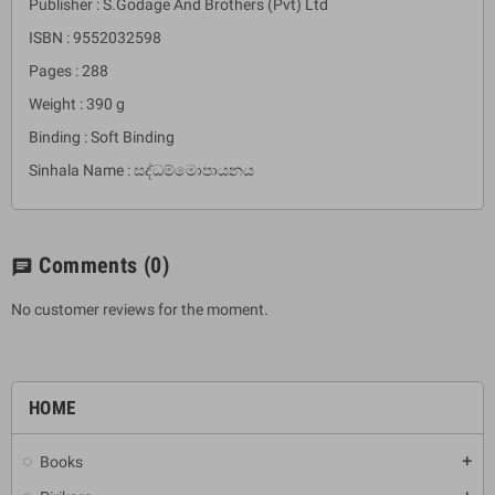
Publisher : S.Godage And Brothers (Pvt) Ltd
ISBN : 9552032598
Pages : 288
Weight : 390 g
Binding : Soft Binding
Sinhala Name : සද්ධම්මොපායනය
Comments
(0)
chat
No customer reviews for the moment.
HOME
Books
add