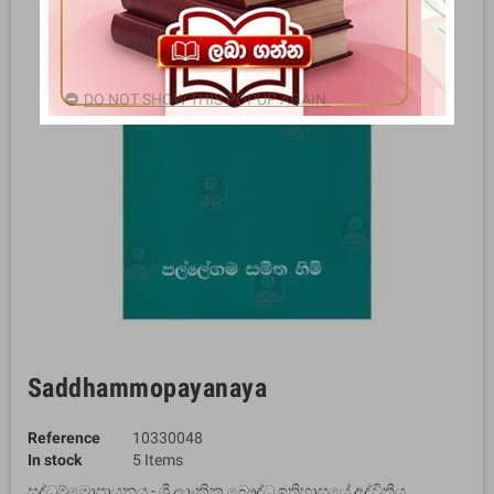
DO NOT SHOW THIS POPUP AGAIN.
Saddhammopayanaya
Reference
10330048
In stock
5 Items
සද්ධම්මොපායනය - ශ්‍රී ලාංකික බෞද්ධ ඉතිහාසයේ අද්විතීය