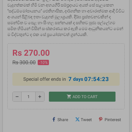
වැදගත්කමක් හිමි වන අභයගිරි සම්ප්‍රදායට අයත් සේ සැලකෙන
"සද්ධම්මෝපායනය" ඓතිහාසික, දාර්ශනික හා අචාරාත්මක ආදී විවිධ
අංශයන් පිළිබඳ ඉතා වැදගත් මුලාශ්‍රයකි. දීර්ඝ ප්‍රස්තවනවකින් ද
සමන්විත ව පෙළ හා සිංහල සන්නයක් ද සහිතව පුජ්‍ය පල්ලේගම
සමිත හිමියන් විසින් සංස්කරණය කර ඇති මෙම ආධුනිකයන්ට මෙන්
ම විද්වතුන්ට ද එක සේ ප්‍රයෝජනවත් ග්‍රන්ථයකි.
Rs 270.00
Rs 300.00
-10%
7
07:54:22
Special offer ends in
days
shopping_cart
remove
add
ADD TO CART
Share
Tweet
Pinterest