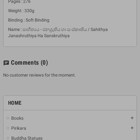
Pages : 276
Weight : 330g
Binding : Soft Binding
Name : සාහිත්‍යය - ජනශ්‍රැතිය හා සංස්කෘතිය / Sahithya
Janashruthiya Ha Sanskruthiya
Comments
(0)
chat
No customer reviews for the moment.
HOME
Books
add
Pirikara
add
Buddha Statues