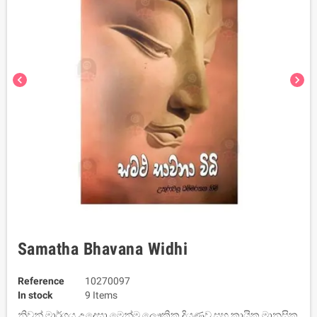
chevron_left
chevron_right
Samatha Bhavana Widhi
Reference
10270097
In stock
9 Items
නිවන් මාර්ගය උදෙසා මෙන්ම ලෞකික දියුණුව සහ කායික මානසික