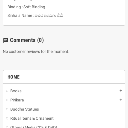
Binding : Soft Binding
Sinhala Name : සමථ භාවනා විධි
Comments
(0)
chat
No customer reviews for the moment.
HOME
Books
add
Pirikara
add
Buddha Statues
Ritual Items & Ornament
Others (Media CD's & DVD)