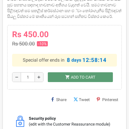
සුව සහනය සඳහාද භාවනාව අතිශය වැදගත් වෙයි. සමථ භාවනාව
පිළිබඳවත් සම සතළිස් කර්මස්ථාන සහ එ්වා තෝරාගැනීම පිළිබඳවත්
සියලූ විස්තර මේ කෘතියෙන් රූප සටහන් සහිතව විස්තර කෙරේ.
Rs 450.00
Rs 500.00
-10%
8
12:58:14
Special offer ends in
days
shopping_cart
remove
add
ADD TO CART
Share
Tweet
Pinterest
Security policy
(edit with the Customer Reassurance module)