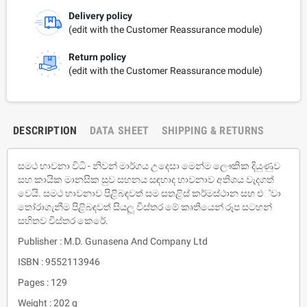
Delivery policy
(edit with the Customer Reassurance module)
Return policy
(edit with the Customer Reassurance module)
DESCRIPTION
DATA SHEET
SHIPPING & RETURNS
සමථ භාවනා විධි - නිවන් මාර්ගය උදෙසා මෙන්ම ලෞකික දියුණුව
සහ කායික මානසික සුව සහනය සඳහාද භාවනාව අතිශය වැදගත්
වෙයි. සමථ භාවනාව පිළිබඳවත් සම සතළිස් කර්මස්ථාන සහ එ්වා
තෝරාගැනීම පිළිබඳවත් සියලූ විස්තර මේ කෘතියෙන් රූප සටහන්
සහිතව විස්තර කෙරේ.
Publisher : M.D. Gunasena And Company Ltd
ISBN : 9552113946
Pages : 129
Weight : 202 g