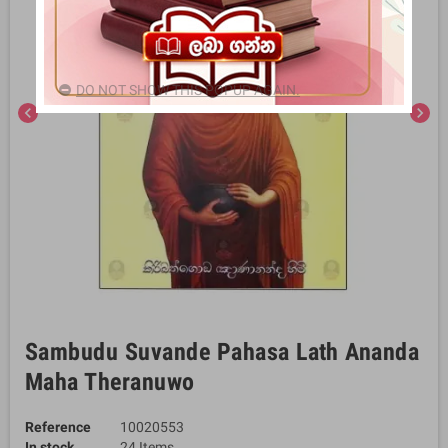
DO NOT SHOW THIS POPUP AGAIN.
chevron_left
chevron_right
Sambudu Suvande Pahasa Lath Ananda
Maha Theranuwo
Reference
10020553
In stock
24 Items