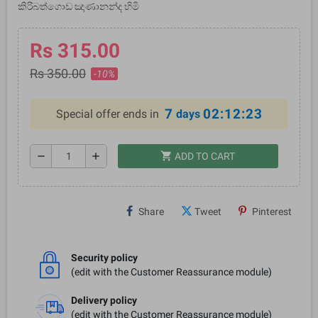
කිරිබත්ගොඩ ඤාණානන්ද හිමි
Rs 315.00
Rs 350.00
-10%
7
02:12:23
Special offer ends in
days
shopping_cart
remove
add
ADD TO CART
Share
Tweet
Pinterest
Security policy
(edit with the Customer Reassurance module)
Delivery policy
(edit with the Customer Reassurance module)