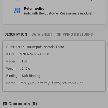
Return policy
(edit with the Customer Reassurance module)
DESCRIPTION
DATA SHEET
SHIPPING & RETURNS
Publisher : Kukurampola Narada Thero
ISBN : 978-624-5524-22-8
Pages : 188
Weight : 245 g
Binding : Soft Binding
Name : සම්බුදු සුවඳේ පහස ලත් අනද මහතෙරණුවෝ
Comments
(0)
chat