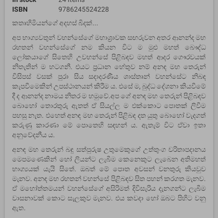
ISBN
9786245524228
කතෘහිමියන්ගේ අදහස් බිදක්...
අප භාග්‍යවතුන් වහන්සේගේ මහාශ්‍රාවක සඟරුවන අතර ආනන්ද මහ
රහතන් වහන්සේගේ නම කියන විට ම මුළු මහත් බෞද්ධ
ලෝකයාගේ සිතෙහි උවහන්සේ පිළිබඳව මහත් ආදර ගෞරවයක්
නිතැතින් ම හටගනී. එයට ප්‍රධාන හේතුව නම් අනඳ මහ තෙරුන්
විසිපස් වසක් පුරා සිය සදාදරණීය ශාස්තෘන් වහන්සේට නිබඳ
කැපවීමෙකින් උපස්ථානයන් කිරීම ය. එසේ ම, බුද්ධ දේශනා කියවීමේ
දී ද ආනන්ද නාමය නිතර ම හමුවේ.අප ගේ අනඳ මහ තෙරුන් පිළිබඳව
බොහෝ තොරතුරු ඇතත් ඒ සියල්ල ම එක්කොට පොතක් ලිවීම
පහසු නැත. එහෙත් අනඳ මහ තෙරුන් පිළිබඳ දත යුතු බොහෝ වැදගත්
කරුණු කාරණා මේ පොතෙහි සඳහන් ය. ඇතැම් විට ඒවා ඉතා
අනුවේදනීය ය.
අනඳ මහ තෙරුන් බඳු සත්පුරුෂ උතුමෙකුගේ උත්තුංග චරිතාපදානය
මෙපමණෙකින් හෝ ලියන්ට ලැබීම කෙනෙකුට ලැබෙන අතිමහත්
භාග්‍යයක් යැයි සිතේ. ඔබත් මේ පොත අවසන් වනතුරු කියවුව
මැනව. අනඳ මහ රහතන් වහන්සේ පිළිබඳව සිත පහන් කරගත මැනව.
ඒ මහෝත්තමයන් වහන්සේගේ අසිරිමත් දිවිසැරිය දැනගන්ට ලැබීම
වාසනාවක් කොට සැලකුව මැනව. එය කවදා හෝ ඔබට පිහිට වනු
ඇත.