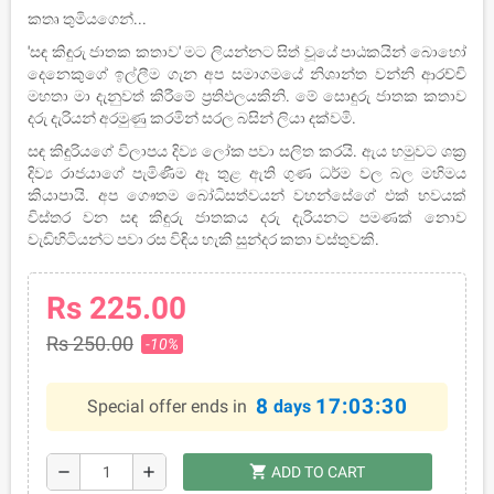
කතෘ තුමියගෙන්...
'සඳ කිඳුරු ජාතක කතාව' මට ලියන්නට සිත් වූයේ පාඨකයින් බොහෝ
දෙනෙකුගේ ඉල්ලීම ගැන අප සමාගමයේ නිශාන්ත වන්නි ආරච්චි
මහතා මා දැනුවත් කිරීමේ ප්‍රතිඵලයකිනි. මේ සොඳුරු ජාතක කතාව
දරු දැරියන් අරමුණු කරමින් සරල බසින් ලියා දක්වමි.
සඳ කිඳුරියගේ විලාපය දිව්‍ය ලෝක පවා සලිත කරයි. ඇය හමුවට ශක්‍ර
දිව්‍ය රාජයාගේ පැමිණීම ඈ තුළ ඇති ගුණ ධර්ම වල බල මහිමය
කියාපායි. අප ගෞතම බෝධිසත්වයන් වහන්සේගේ එක් භවයක්
විස්තර වන සඳ කිඳුරු ජාතකය දරු දැරියනට පමණක් නොව
වැඩිහිටියන්ට පවා රස විඳිය හැකි සුන්දර කතා වස්තුවකි.
Rs 225.00
Rs 250.00
-10%
8
17:03:29
Special offer ends in
days
shopping_cart
remove
add
ADD TO CART