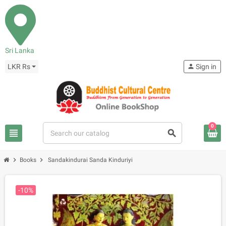
Sri Lanka
LKR Rs
person
Sign in
0
view_headline
search
chevron_right
chevron_right
Books
Sandakindurai Sanda Kinduriyi
-10%