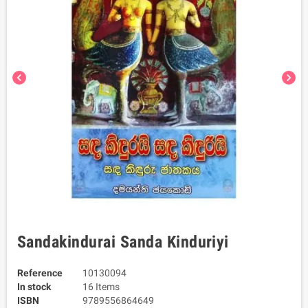
chevron_left
chevron_right
Sandakindurai Sanda Kinduriyi
Reference
10130094
In stock
16 Items
ISBN
9789556864649