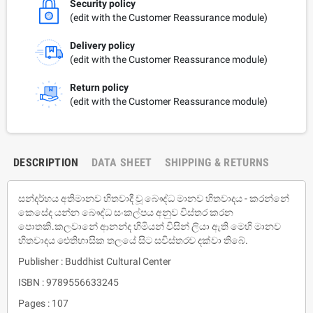
Security policy
(edit with the Customer Reassurance module)
Delivery policy
(edit with the Customer Reassurance module)
Return policy
(edit with the Customer Reassurance module)
DESCRIPTION
DATA SHEET
SHIPPING & RETURNS
සන්දර්භය අතිමානව හිතවාදී වූ බෞද්ධ මානව හිතවාදය - කරන්නේ
කෙසේද යන්න බෞද්ධ සංකල්පය අනුව විස්තර කරන
පොතකි.කලවානේ ආනන්ද හිමියන් විසින් ලියා ඇති මෙහි මානව
හිතවාදය ඓතිහාසික තලයේ සිට සවිස්තරව දක්වා තිබේ.
Publisher : Buddhist Cultural Center
ISBN : 9789556633245
Pages : 107