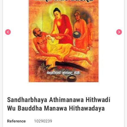
chevron_left
chevron_right
Sandharbhaya Athimanawa Hithwadi
Wu Bauddha Manawa Hithawadaya
Reference
10290239