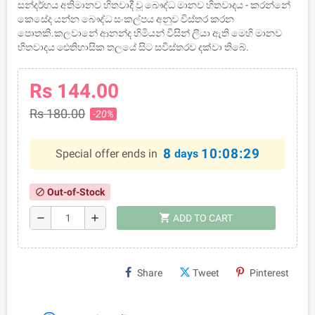
සන්දර්භය අතිමානව හිතවාදී වූ බෞද්ධ මානව හිතවාදය - කරන්නේ
කෙසේද යන්න බෞද්ධ සංකල්පය අනුව විස්තර කරන
පොතකි.කලවානේ ආනන්ද හිමියන් විසින් ලියා ඇති මෙහි මානව
හිතවාදය ඓතිහාසික තලයේ සිට සවිස්තරව දක්වා තිබේ.
Rs 144.00
Rs 180.00
-20%
8
10:08:28
Special offer ends in
days
Out-of-Stock
block
shopping_cart
remove
add
ADD TO CART
Share
Tweet
Pinterest