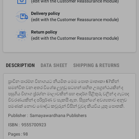
(edit with the Customer Reassurance module)
Delivery policy
(edit with the Customer Reassurance module)
Return policy
(edit with the Customer Reassurance module)
DESCRIPTION
DATA SHEET
SHIPPING & RETURNS
ප‍්‍රාචීන පාරම්භ විභාගයට නියමිත මෙම පොත මාතෘකා 67කින්
සමන්විත වන අතර විශේෂ ලූහුඩු සටහන් සහිත උපග‍්‍රන්‍ථයකින් ද
පසුගිය විභාග ප‍්‍ර‍්‍රශ්න මාලාවකින් සහ ආදර්ශ පිළිතුරු වලින් ද ගැටපද
විවරණයකින් ද පරිපූර්ණ ව සැකසී ඇත. සිසුන්ගේ අවශ්‍යතාව අනුව
පමණක් නොව බෞද්ධ කවුරුන් විසින් වුවද කියවිය යුතු පොතකි.
Publisher : Samayawardhana Publishers
ISBN : 9555700923
Pages : 98