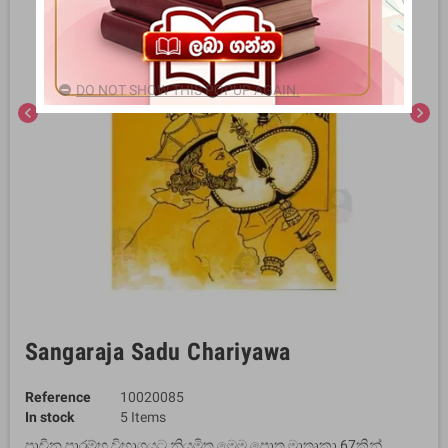
DO NOT SHOW THIS POPUP AGAIN.
chevron_left
chevron_right
Sangaraja Sadu Chariyawa
Reference
10020085
In stock
5 Items
ප‍්‍රාචීන පාරම්භ විභාගයට නියමිත මෙම පොත මාතෘකා 67කින්