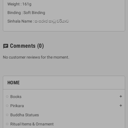
Weight : 161g
Binding : Soft Binding
Sinhala Name : සංඝරාජ සාධු චරියාව
Comments
(0)
chat
No customer reviews for the moment.
HOME
Books
add
Pirikara
add
Buddha Statues
Ritual Items & Ornament