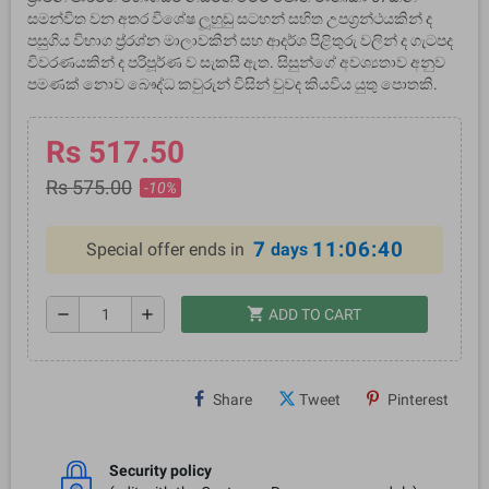
සමන්විත වන අතර විශේෂ ලූහුඩු සටහන් සහිත උපග‍්‍රන්‍ථයකින් ද
පසුගිය විභාග ප‍්‍ර‍්‍රශ්න මාලාවකින් සහ ආදර්ශ පිළිතුරු වලින් ද ගැටපද
විවරණයකින් ද පරිපූර්ණ ව සැකසී ඇත. සිසුන්ගේ අවශ්‍යතාව අනුව
පමණක් නොව බෞද්ධ කවුරුන් විසින් වුවද කියවිය යුතු පොතකි.
Rs 517.50
Rs 575.00
-10%
7
11:06:40
Special offer ends in
days
shopping_cart
remove
add
ADD TO CART
Share
Tweet
Pinterest
Security policy