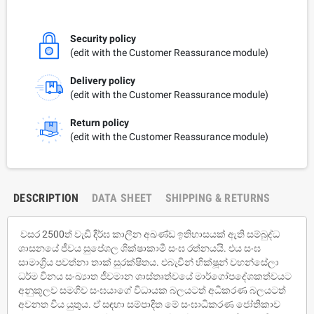
Security policy
(edit with the Customer Reassurance module)
Delivery policy
(edit with the Customer Reassurance module)
Return policy
(edit with the Customer Reassurance module)
DESCRIPTION
DATA SHEET
SHIPPING & RETURNS
වසර 2500ත් වැඩි දීර්ඝ කාලීන අඛණ්ඩ ඉතිහාසයක් ඇති සම්බුද්ධ
ශාසනයේ ජීවය සුපේශල ශික්ෂාකාමී සංඝ රත්නයයි. එය සංඝ
සාමාග්‍රිය පවත්නා තාක් සුරක්ෂිතය. එබැවින් භික්ෂූන් වහන්සේලා
ධර්ම විනය සංඛ්‍යාත ජීවමාන ශාස්තෘත්වයේ මාර්ගෝපදේශකත්වයට
අනුකූලව සමගිව සංඝයාගේ විධායක බලයටත් අධිකරණ බලයටත්
අවනත විය යුතුය. ඒ සඳහා සම්පාදිත මේ සංඝාධිකරණ ජෝතිකාව