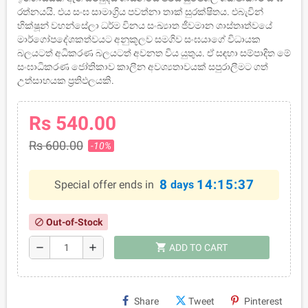
රත්නයයි. එය සංඝ සාමාග්‍රිය පවත්නා තාක් සුරක්ෂිතය. එබැවින්
භික්ෂූන් වහන්සේලා ධර්ම විනය සංඛ්‍යාත ජීවමාන ශාස්තෘත්වයේ
මාර්ගෝපදේශකත්වයට අනුකූලව සමගිව සංඝයාගේ විධායක
බලයටත් අධිකරණ බලයටත් අවනත විය යුතුය. ඒ සඳහා සම්පාදිත මේ
සංඝාධිකරණ ජෝතිකාව කාලීන අවශ්‍යතාවයක් සපුරාලීමට ගත්
උත්සාහයක ප්‍රතිඵලයකි.
Rs 540.00
Rs 600.00
-10%
8
14:15:37
Special offer ends in
days
Out-of-Stock
block
shopping_cart
remove
add
ADD TO CART
Share
Tweet
Pinterest