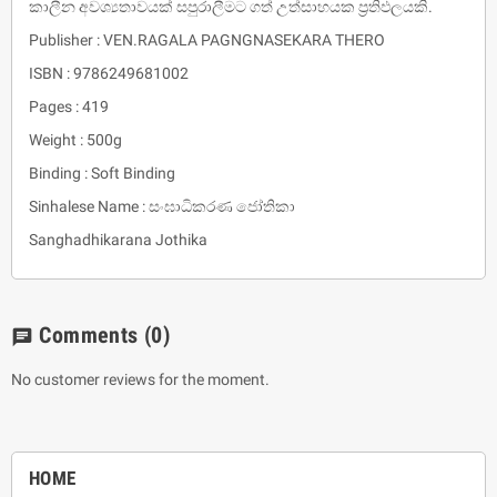
කාලීන අවශ්‍යතාවයක් සපුරාලීමට ගත් උත්සාහයක ප්‍රතිඵලයකි.
Publisher : VEN.RAGALA PAGNGNASEKARA THERO
ISBN : 9786249681002
Pages : 419
Weight : 500g
Binding : Soft Binding
Sinhalese Name : සංඝාධිකරණ ජෝතිකා
Sanghadhikarana Jothika
Comments
(0)
chat
No customer reviews for the moment.
HOME