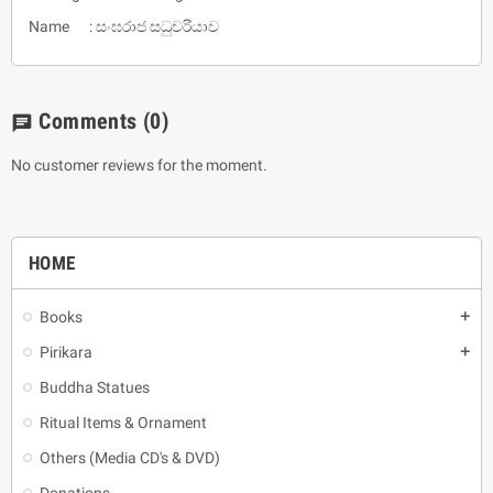
Name : සංඝරාජ සධුචරියාව
Comments
(0)
chat
No customer reviews for the moment.
HOME
Books
add
Pirikara
add
Buddha Statues
Ritual Items & Ornament
Others (Media CD's & DVD)
Donations