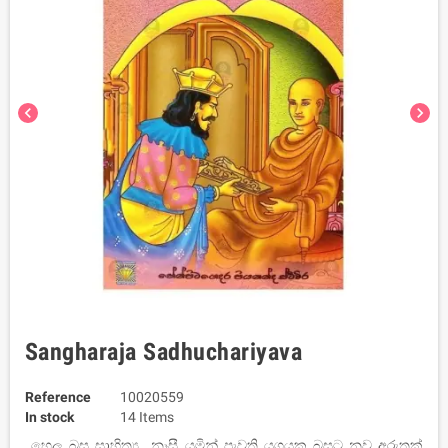
chevron_left
chevron_right
Sangharaja Sadhuchariyava
Reference
10020559
In stock
14 Items
හෙල බස සාහිත්‍ය නෑසී යමින් පැවති යුගයක බසට නව අරුතක්