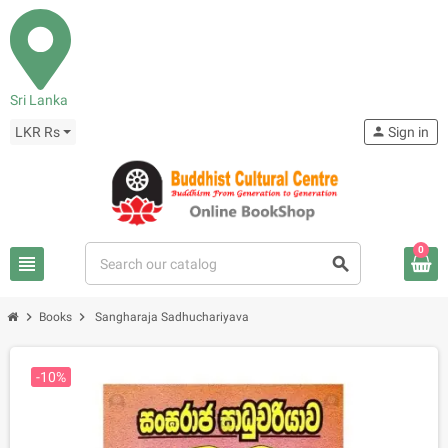
Sri Lanka
LKR Rs
person
Sign in
0
view_headline
search
chevron_right
chevron_right
Books
Sangharaja Sadhuchariyava
-10%