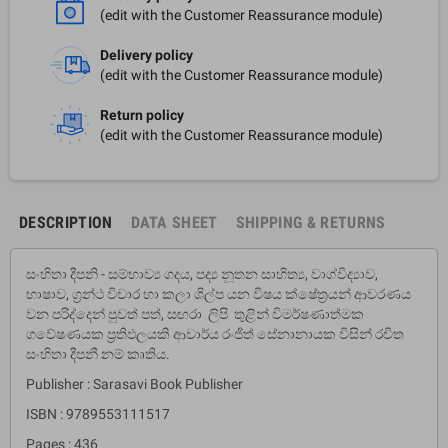
(edit with the Customer Reassurance module)
Delivery policy
(edit with the Customer Reassurance module)
Return policy
(edit with the Customer Reassurance module)
DESCRIPTION
DATA SHEET
SHIPPING & RETURNS
සංහිතා දීපනි - සම්භාව්‍ය ගදය, පද්‍ය නූතන සාහිත්‍ය, වාග්විද්‍යාව,
භාෂාව, ග්‍රන්ථ විචාර හා කලා ශිල්ප යන විෂය ක්ෂේත්‍රයන් ආවරණය
වන පරිද්දෙන් පුවත් පත්, සඟරා ලිපි තුළින් විමර්ෂණාත්මක
ගවේෂණයක ප්‍රතිඵලයකි ආචාර්ය රංජිත් සේනානායක විසින් රචිත
සංහිතා දීපනී නම් කෘතිය.
Publisher : Sarasavi Book Publisher
ISBN : 9789553111517
Pages : 436