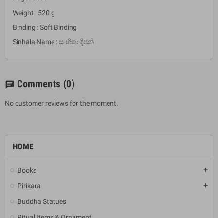
Weight : 520 g
Binding : Soft Binding
Sinhala Name : සංහිතා දීපනි
Comments
(0)
chat
No customer reviews for the moment.
HOME
Books
add
Pirikara
add
Buddha Statues
Ritual Items & Ornament