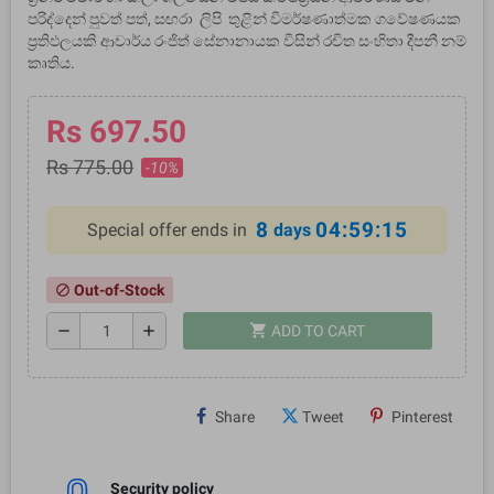
පරිද්දෙන් පුවත් පත්, සඟරා ලිපි තුළින් විමර්ෂණාත්මක ගවේෂණයක
ප්‍රතිඵලයකි ආචාර්ය රංජිත් සේනානායක විසින් රචිත සංහිතා දීපනී නම්
කෘතිය.
Rs 697.50
Rs 775.00
-10%
8
04:59:14
Special offer ends in
days
Out-of-Stock
block
shopping_cart
remove
add
ADD TO CART
Share
Tweet
Pinterest
Security policy