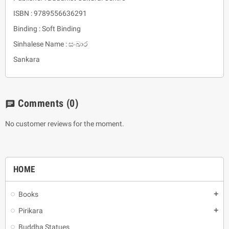
ISBN : 9789556636291
Binding : Soft Binding
Sinhalese Name : සංඛාර
Sankara
Comments
(0)
chat
No customer reviews for the moment.
HOME
Books
add
Pirikara
add
Buddha Statues