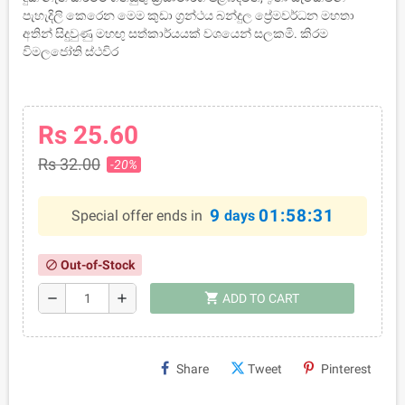
පැහැදිලි කෙරෙන මෙම කුඩා ග්‍රන්ථය බන්දුල ප්‍රේමවර්ධන මහතා
අතින්‌ සිදුවුණු මහඟු සත්කාර්යයක්‌ වශයෙන්‌ සලකමි. කිරම
විමලජෝති ස්ථවිර
Rs 25.60
Rs 32.00
-20%
9
01:58:30
Special offer ends in
days
Out-of-Stock
block
shopping_cart
remove
add
ADD TO CART
Share
Tweet
Pinterest