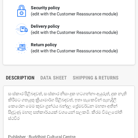
Security policy
(edit with the Customer Reassurance module)
Delivery policy
(edit with the Customer Reassurance module)
Return policy
(edit with the Customer Reassurance module)
DESCRIPTION
DATA SHEET
SHIPPING & RETURNS
සංස්කාර පිළිබඳවත්‌, සංස්කාර නිසා දුක හටගන්නා අයුරුත්‌, දුක නැති
කිරීමට ගතයුතු ක්‍රියාමාර්ග පිළිබඳවත්‌, ඉතා සැකෙවින්‌ පැහැදිලි
කෙරෙන මෙම කුඩා ග්‍රන්ථය බන්දුල ප්‍රේමවර්ධන මහතා අතින්‌
සිදුවුණු මහඟු සත්කාර්යයක්‌ වශයෙන්‌ සලකමි. කිරම විමලජෝති
ස්ථවිර
Publisher : Buddhist Cultural Centre