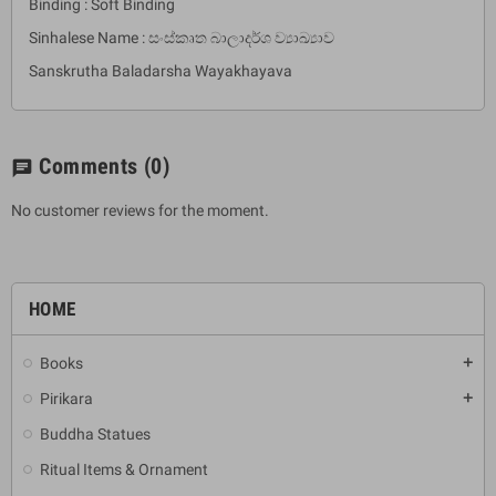
Binding : Soft Binding
Sinhalese Name : සංස්කෘත බාලාදර්ශ ව්‍යාඛ්‍යාව
Sanskrutha Baladarsha Wayakhayava
Comments
(0)
chat
No customer reviews for the moment.
HOME
Books
add
Pirikara
add
Buddha Statues
Ritual Items & Ornament