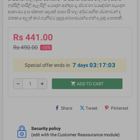
ඉස්පිලි පාපිලි ඇලපිලි යොදන අන්දම ද, ස්වර හා ව්‍යඤ්ජන සෑදෙන
ආකාරය ද සංස්කෘත පදයක් පාසා සිංහල අර්ථ සහිත රචනාවන් ද
මතකය අලූත් කර ගැනීමට සුදුසු අබ්‍යාසයන්ගෙන් ද යුතු පොතකි.
Rs 441.00
Rs 490.00
-10%
7
03:17:02
Special offer ends in
days
shopping_cart
remove
add
ADD TO CART
Share
Tweet
Pinterest
Security policy
(edit with the Customer Reassurance module)