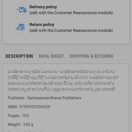
Delivery policy
(edit with the Customer Reassurance module)
Return policy
(edit with the Customer Reassurance module)
DESCRIPTION
DATA SHEET
SHIPPING & RETURNS
සංස්කෘත බාලාදර්ශ ව්‍යාඛ්‍යාව - සංස්කෘත අක්ෂර මාලාව ද ඒවාට
ඉස්පිලි පාපිලි ඇලපිලි යොදන අන්දම ද, ස්වර හා ව්‍යඤ්ජන සෑදෙන
ආකාරය ද සංස්කෘත පදයක් පාසා සිංහල අර්ථ සහිත රචනාවන් ද
මතකය අලූත් කර ගැනීමට සුදුසු අබ්‍යාසයන්ගෙන් ද යුතු පොතකි.
Publisher : Samayawardhana Publishers
ISBN : 9789555706339
Pages : 103
Weight : 160 g