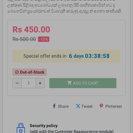
ලක්ෂණ පිළිබද අවබෝධයක් ලබාගනු රිසි සාහිත්‍යකාමීන් හට ද
බෙහෙවින් ප‍්‍රයෝජනවත් වියහැකි කරුණු ඇතුළත් අගනා කෘතියකි.
Rs 450.00
Rs 500.00
-10%
6
03:38:57
Special offer ends in
days
Out-of-Stock
block
shopping_cart
remove
add
ADD TO CART
Share
Tweet
Pinterest
Security policy
(edit with the Customer Reassurance module)