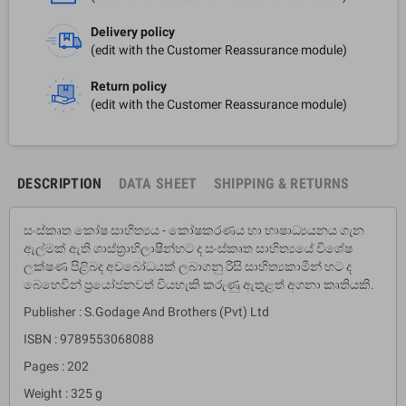
Delivery policy
(edit with the Customer Reassurance module)
Return policy
(edit with the Customer Reassurance module)
DESCRIPTION
DATA SHEET
SHIPPING & RETURNS
සංස්කෘත කෝෂ සාහිත්‍යය - කෝෂකරණය හා භාෂාධ්‍යයනය ගැන
ඇල්මක් ඇති ශාස්ත‍්‍රාභිලාෂීන්හට ද සංස්කෘත සාහිත්‍යයේ විශේෂ
ලක්ෂණ පිළිබද අවබෝධයක් ලබාගනු රිසි සාහිත්‍යකාමීන් හට ද
බෙහෙවින් ප‍්‍රයෝජනවත් වියහැකි කරුණු ඇතුළත් අගනා කෘතියකි.
Publisher : S.Godage And Brothers (Pvt) Ltd
ISBN : 9789553068088
Pages : 202
Weight : 325 g