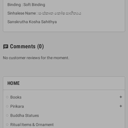
Binding : Soft Binding
Sinhalese Name : සංස්කෘත කෝෂ සාහිත්‍යය
Sanskrutha Kosha Sahithya
Comments
(0)
chat
No customer reviews for the moment.
HOME
Books
add
Pirikara
add
Buddha Statues
Ritual Items & Ornament