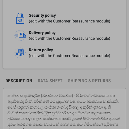
Security policy
(edit with the Customer Reassurance module)
Delivery policy
(edit with the Customer Reassurance module)
Return policy
(edit with the Customer Reassurance module)
DESCRIPTION
DATA SHEET
SHIPPING & RETURNS
සංස්කෘත ප‍්‍රථමාදර්ශ (වනරතන ව්‍යාඛ්‍යා) - පිරිවෙන් අධ්‍යාපනය හා
ආයුර්වේද ඞී.ඒ. පරීක්ෂණයට සූදානම් වන අයට අත්‍යවශ්‍ය කෘතියකි.
මෙහි සඳහන් කථාවල සංස්කෘත ශබ්ද සිංහල අකුරින් දක්වා ඇති
බැවින් නාගර අකුරින් මුද්‍රිත ප‍්‍රථමාදර්ශය ද මේ සමග ගළපාගෙන
අධ්‍යයනය කළ හැක. සංස්කෘත භාෂාව ඉගෙනීීමට අපේක්ෂිත අයගේ
ප‍්‍රථම ආරම්භක පොත වශයෙන් මෙම පොතට හිමිවන්නේ සුවිශේෂ