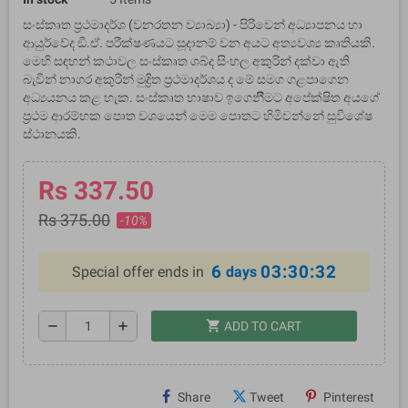
සංස්කෘත ප‍්‍රථමාදර්ශ (වනරතන ව්‍යාඛ්‍යා) - පිරිවෙන් අධ්‍යාපනය හා
ආයුර්වේද ඞී.ඒ. පරීක්ෂණයට සූදානම් වන අයට අත්‍යවශ්‍ය කෘතියකි.
මෙහි සඳහන් කථාවල සංස්කෘත ශබ්ද සිංහල අකුරින් දක්වා ඇති
බැවින් නාගර අකුරින් මුද්‍රිත ප‍්‍රථමාදර්ශය ද මේ සමග ගළපාගෙන
අධ්‍යයනය කළ හැක. සංස්කෘත භාෂාව ඉගෙනීීමට අපේක්ෂිත අයගේ
ප‍්‍රථම ආරම්භක පොත වශයෙන් මෙම පොතට හිමිවන්නේ සුවිශේෂ
ස්ථානයකි.
Rs 337.50
Rs 375.00
-10%
6
03:30:32
Special offer ends in
days
shopping_cart
remove
add
ADD TO CART
Share
Tweet
Pinterest