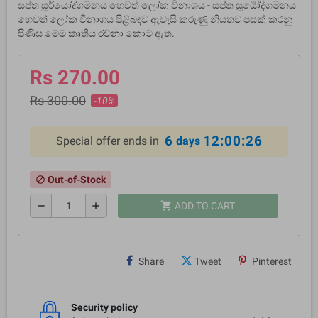
සප්ත සූර්යෝද්ගමනය හෙවත් ලෝක විනාශය - සප්ත සූර්‍යෝද්ගමනය
හෙවත් ලෝක විනාශය පිළිබඳව ඇවැසි කරුණු නියතව පසක් කරනු
පිණිස මෙම කෘතිය රචනා කොට ඇත.
Rs 270.00
Rs 300.00
-10%
6
12:00:26
Special offer ends in
days
Out-of-Stock
block
shopping_cart
remove
add
ADD TO CART
Share
Tweet
Pinterest
Security policy