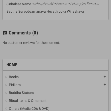
Sinhalese Name : සප්ත සූර්යෝද්ගමනය හෙවත් ලෝක විනාශය
Saptha Suryodgamanaya Hevath Loka Winashaya
Comments
(0)
chat
No customer reviews for the moment.
HOME
Books
add
Pirikara
add
Buddha Statues
Ritual Items & Ornament
Others (Media CD's & DVD)