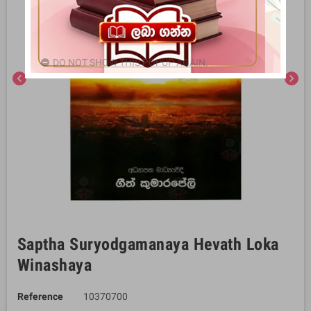
DO NOT SHOW THIS POPUP AGAIN.
chevron_left
chevron_right
Saptha Suryodgamanaya Hevath Loka
Winashaya
Reference
10370700