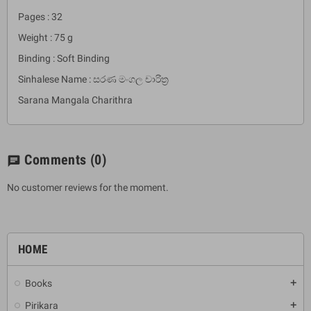
Pages : 32
Weight : 75 g
Binding : Soft Binding
Sinhalese Name : සරණ මංගල චාරිත්‍ර
Sarana Mangala Charithra
Comments
(0)
chat
No customer reviews for the moment.
HOME
Books
add
Pirikara
add