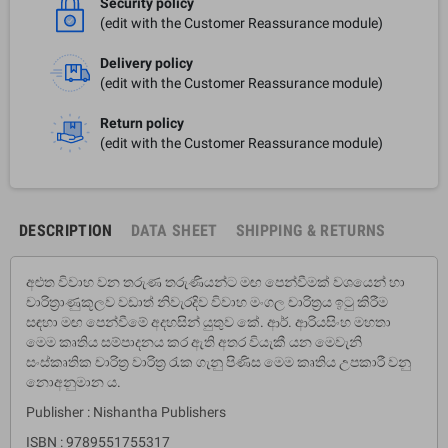
Security policy
(edit with the Customer Reassurance module)
Delivery policy
(edit with the Customer Reassurance module)
Return policy
(edit with the Customer Reassurance module)
DESCRIPTION
DATA SHEET
SHIPPING & RETURNS
අළුත විවාහ වන තරුණ තරුණියන්ට මඟ පෙන්වීමක් වශයෙන් හා
චාරිත්‍රාණුකූලව වඩාත් නිවැරදිව විවාහ මංගල චාරිත්‍රය ඉටු කිරීම
සඳහා මඟ පෙන්වීමේ අදහසින් යුතුව කේ. ආර්. ආරියසිංහ මහතා
මෙම කෘතිය සම්පාදනය ක‍ර ඇති අතර වියැකී යන මෙවැනි
සංස්කෘතික චාරිත්‍ර වාරිත්‍ර රැක ගැනු පිණිස මෙම කෘතිය උපකාරී වනු
නොඅනුමාන ය.
Publisher : Nishantha Publishers
ISBN : 9789551755317