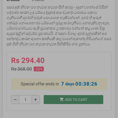
සසර දුක් නිවන මග නැවත නැවත සිහි කරමු - බුදුන් වහන්සේ විසින්
දේශණා කරන ලද ධර්මය (සුතා) අසා (ධතා) ධාරණය කොට
ගැනීමෙනි දහම්හි අරුත් සොයාගත හැකිවන්නේ. දහම් හි අරුත්
තේරුම් නොගෙන එම ධර්මයන් පුරුදු කරගැනීමට නෙහැකිවනු ඇත,
ධර්මාවබෝධයට ඇති ප්‍රධානතම උපකාරය වන්නේ කළ්‍යාණ මිත්‍ර
ඇසුර තුළින් සද්ධර්ම ශ්‍රවණයයි. ඒ සඳහා විශාල දහම් දැනුමකින් අප
සන්නද්ධ කරන අගනා කෘතියකි කලවානේ ආනන්ද හිමියන්ගේ සසර
දුක් ගිනි නිවන මග නැවත නැවත සිහිකිරීම නම් ග්‍රන්ථය.
Rs 294.40
Rs 368.00
-20%
7
00:38:26
Special offer ends in
days
shopping_cart
remove
add
ADD TO CART