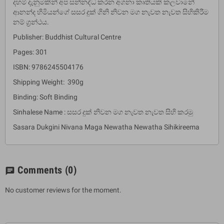
දහම් දැනුමකින් අප සන්නද්ධ කරන අගනා කෘතියකි කලවානේ
ආනන්ද හිමියන්ගේ සසර දුක් ගිනි නිවන මග නැවත නැවත සිහිකිරීම
නම් ග්‍රන්ථය.
Publisher: Buddhist Cultural Centre
Pages: 301
ISBN: 9786245504176
Shipping Weight: 390g
Binding: Soft Binding
Sinhalese Name : සසර දුක් නිවන මග නැවත නැවත සිහි කරමු
Sasara Dukgini Nivana Maga Newatha Newatha Sihikireema
Comments
(0)
chat
No customer reviews for the moment.