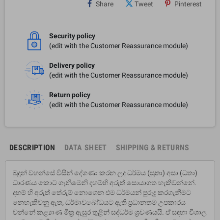
Share
Tweet
Pinterest
Security policy
(edit with the Customer Reassurance module)
Delivery policy
(edit with the Customer Reassurance module)
Return policy
(edit with the Customer Reassurance module)
DESCRIPTION
DATA SHEET
SHIPPING & RETURNS
බුදුන් වහන්සේ විසින් දේශණා කරන ලද ධර්මය (සුතා) අසා (ධතා)
ධාරණය කොට ගැනීමෙනි දහම්හි අරුත් සොයාගත හැකිවන්නේ.
දහම් හි අරුත් තේරුම් නොගෙන එම ධර්මයන් පුරුදු කරගැනීමට
නෙහැකිවනු ඇත, ධර්මාවබෝධයට ඇති ප්‍රධානතම උපකාරය
වන්නේ කළ්‍යාණ මිත්‍ර ඇසුර තුළින් සද්ධර්ම ශ්‍රවණයයි. ඒ සඳහා විශාල