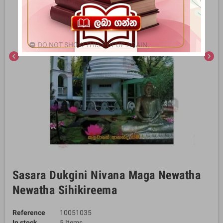
DO NOT SHOW THIS POPUP AGAIN.
chevron_left
chevron_right
Sasara Dukgini Nivana Maga Newatha
Newatha Sihikireema
Reference
10051035
In stock
5 Items