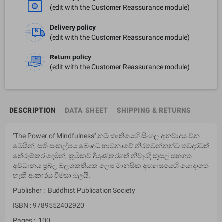
(edit with the Customer Reassurance module)
Delivery policy
(edit with the Customer Reassurance module)
Return policy
(edit with the Customer Reassurance module)
DESCRIPTION
DATA SHEET
SHIPPING & RETURNS
''The Power of Mindfulness'' නම් කෘතියෙහි සිංහල අනුවාදය වන
මෙයින්, සති සංකල්පය බෞද්ධ භාවනාවේ නිරතවන්නන්ට තවදුරටත්
තේරුම්කර දෙමින්, ක්‍රමිකව දියුණුකරගත් නිවැරදි කුසල් සහගත
අවධානය ප්‍රබල බලශක්තියක් ලෙස මානසික අභ්‍යාසයෙහි යොදාගත
හැකි ආකාරය විමසා බලයි.
Publisher : Buddhist Publication Society
ISBN : 9789552402920
Pages : 100