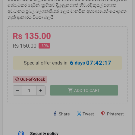
තේරුම්කර දෙමින්, ක්‍රමිකව දියුණුකරගත් නිවැරදි කුසල් සහගත
අවධානය ප්‍රබල බලශක්තියක් ලෙස මානසික අභ්‍යාසයෙහි යොදාගත
හැකි ආකාරය විමසා බලයි.
Rs 135.00
Rs 150.00
-10%
6
07:42:16
Special offer ends in
days
Out-of-Stock
block
shopping_cart
remove
add
ADD TO CART
Share
Tweet
Pinterest
Security policy