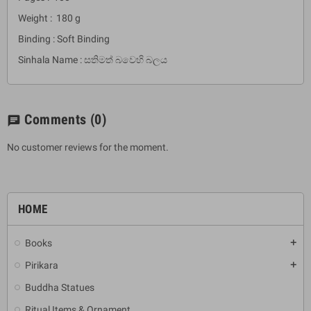
Weight : 180 g
Binding : Soft Binding
Sinhala Name : සතිමත් බවෙහි බලය
Comments
(0)
chat
No customer reviews for the moment.
HOME
Books
add
Pirikara
add
Buddha Statues
Ritual Items & Ornament