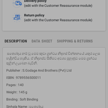
Delivery policy
(edit with the Customer Reassurance module)
Return policy
(edit with the Customer Reassurance module)
DESCRIPTION
DATA SHEET
SHIPPING & RETURNS
සත්‍යෝදය නම් වූ මෙම කුඩා ග‍්‍රන්ථය නිදහස් චින්තනයේ යතුර ලෙස
හැදින්විය හැකිය. ඒ නිදහස්ව සිතීමට අවශ්‍ය පුහුණුව මෙම ග‍්‍රන්ථය
තුළින් ලැබෙන බැවිනි.
Publisher : S.Godage And Brothers (Pvt) Ltd
ISBN : 9789556500011
Pages : 140
Weight : 145 g
Binding : Soft Binding
Sinhala Name : සත්‍යෝදය