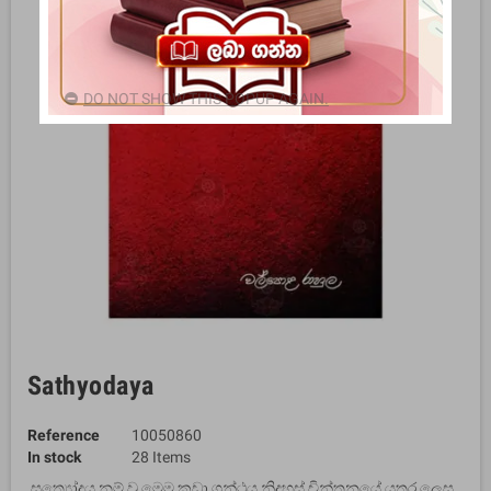
DO NOT SHOW THIS POPUP AGAIN.
Sathyodaya
Reference
10050860
In stock
28 Items
සත්‍යෝදය නම් වූ මෙම කුඩා ග‍්‍රන්ථය නිදහස් චින්තනයේ යතුර ලෙස