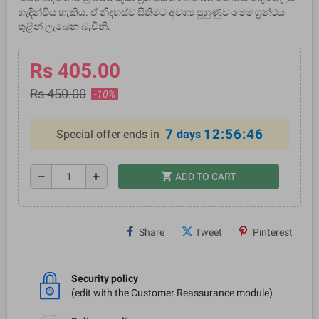
හැදින්විය හැකිය. ඒ නිදහස්ව සිතීමට අවශ්‍ය පුහුණුව මෙම ග‍්‍රන්ථය
තුළින් ලැබෙන බැවිනි.
Rs 405.00
Rs 450.00
-10%
7
12:56:46
Special offer ends in
days
shopping_cart
remove
add
ADD TO CART
Share
Tweet
Pinterest
Security policy
(edit with the Customer Reassurance module)