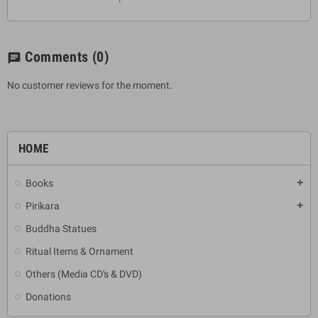
Comments
(0)
chat
No customer reviews for the moment.
HOME
Books
add
Pirikara
add
Buddha Statues
Ritual Items & Ornament
Others (Media CD's & DVD)
Donations