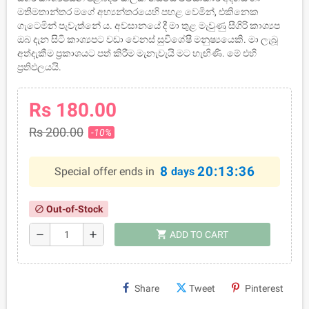
මතිමතාන්තර මගේ අභ්‍යන්තරයෙහි පහළ වෙමින්, එකිනෙක
ගැටෙමින් පැවැත්නේ ය. අවසානයේ දී මා තුළ මැවුණු සීගිරි කාශ්‍යප
ඔබ දැන සිටි කාශ්‍යපට වඩා වෙනස් සුවිශේෂී මනුෂ්‍යයෙකි. මා ලැබූ
අත්දැකීම ප්‍රකාශයට පත් කිරීම මැනැවැයි මට හැඟිණි. මේ එහි
ප්‍රතිඵලයයි.
Rs 180.00
Rs 200.00
-10%
8
20:13:36
Special offer ends in
days
Out-of-Stock
block
shopping_cart
remove
add
ADD TO CART
Share
Tweet
Pinterest