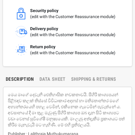
Security policy
(edit with the Customer Reassurance module)
Delivery policy
(edit with the Customer Reassurance module)
Return policy
(edit with the Customer Reassurance module)
DESCRIPTION
DATA SHEET
SHIPPING & RETURNS
මෙය මාගේ දෙවැනි ඓතිහාසික නවකතාවයි. සීගිරි කාශ්‍යපයන්
පිළිබඳව කලක් තිස්සේ විවිධාකාර අදහස් හා මතිමතාන්තර මගේ
අභ්‍යන්තරයෙහි පහළ වෙමින්, එකිනෙක ගැටෙමින් පැවැත්නේ ය.
අවසානයේ දී මා තුළ මැවුණු සීගිරි කාශ්‍යප ඔබ දැන සිටි කාශ්‍යපට
වඩා වෙනස් සුවිශේෂී මනුෂ්‍යයෙකි. මා ලැබූ අත්දැකීම ප්‍රකාශයට පත්
කිරීම මැනැවැයි මට හැඟිණි. මේ එහි ප්‍රතිඵලයයි.
Publisher : Lalithraja Muthukumarana