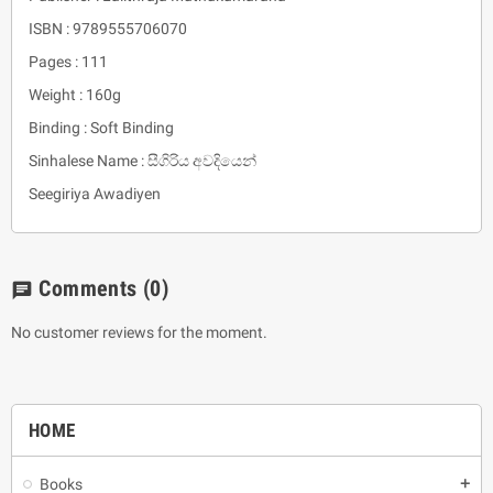
ISBN : 9789555706070
Pages : 111
Weight : 160g
Binding : Soft Binding
Sinhalese Name : සීගිරිය අවදියෙන්
Seegiriya Awadiyen
Comments
(0)
chat
No customer reviews for the moment.
HOME
Books
add