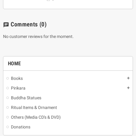
Comments
(0)
chat
No customer reviews for the moment.
HOME
Books
add
Pirikara
add
Buddha Statues
Ritual Items & Ornament
Others (Media CD's & DVD)
Donations