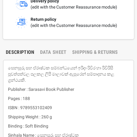
Delivery policy
(edit with the Customer Reassurance module)
Return policy
(edit with the Customer Reassurance module)
DESCRIPTION
DATA SHEET
SHIPPING & RETURNS
සෙනසුරු සහ ඒරාෂ්ටක සම්බන්ධයෙන් ඉරිදා රිවිර හා රිවිරිසි
පුවත්පත්වල පලකල ලිපි මාලාවක් ඇසුරෙන් සම්පාදනය කළ
ග්‍රන්ථයකි.
Publisher : Sarasavi Book Publisher
Pages : 188
ISBN : 9789553102409
Shipping Weight : 260 g
Binding : Soft Binding
Sinhala Name : සෙනසුරු සහ ඒරාෂ්ටක