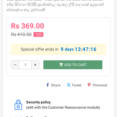
ඉරිදා රිවිර හා රිවිරිසි පුවත්පත්වල පලකල ලිපි මාලාවක් ඇසුරෙන්
සම්පාදනය කළ ග්‍රන්ථයකි.
Rs 369.00
Rs 410.00
-10%
9
13:47:15
Special offer ends in
days
shopping_cart
remove
add
ADD TO CART
Share
Tweet
Pinterest
Security policy
(edit with the Customer Reassurance module)