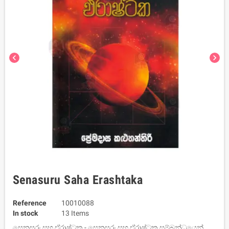
chevron_left
chevron_right
Senasuru Saha Erashtaka
Reference
10010088
In stock
13 Items
සෙනසුරු සහ ඒරාෂ්ටක - සෙනසුරු සහ ඒරාෂ්ටක සම්බන්ධයෙන්