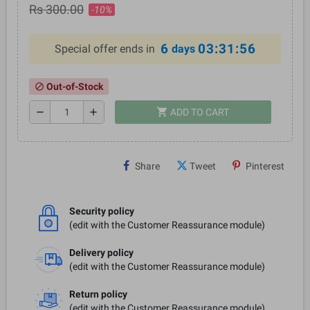
Rs 300.00
-10%
6
03:31:55
Special offer ends in
days
Out-of-Stock
block
shopping_cart
remove
add
ADD TO CART
Share
Tweet
Pinterest
Security policy
(edit with the Customer Reassurance module)
Delivery policy
(edit with the Customer Reassurance module)
Return policy
(edit with the Customer Reassurance module)