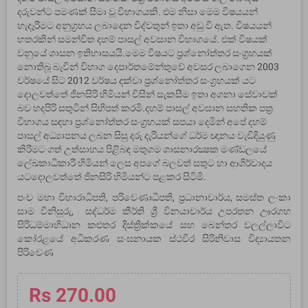
දරුවන්ට පමණක් සීමා වූ විභාගයකි. එම නිසා මෙම විෂයයන්
හැදෑරීමට අනුග්‍රහය ලබාදෙන විද්වතුන් ඉතා අඩු වී ඇත. විෂයයන්
හතරකින් සමන්විත දහම් පාසල් අවසාන විභාගයේ. එක් විෂයක්
වනුයේ ශාසන ඉතිහාසයයි.මෙම විෂයට ප්‍රශ්නෝත්තර සංග්‍රහයක්
නොතිබූ බැවින් විභාග දෙපාර්තමේන්තුවේ අවසර ලබාගෙන 2003
වර්ෂයේ සිට 2012 වර්ෂය දක්වා ප්‍රශ්නෝත්තර සංග්‍රහයක් යට
දොලවත්තේ ජිනසිරි හිමියන් විසින් සැකසීම ඉතා අගනා සේවාවක්
බව හදපිරි සතුටින් සිහිපත් කරමි.දහම් පාසල් අවසාන සහතික පත්‍ර
විභාගය සඳහා ප්‍රශ්නෝත්තර සංග්‍රහයක් සපයා දෙමින් අපේ දහම්
පාසල් අධ්‍යාපනය ලබන සිසු දරු දැරියන්ගේ ධර්ම ඥානය වැඩිදියුණු
කිරීමට ගත් උත්සාහය පිළිබඳ මතුගම ශාසනාරක්‍ෂක මණ්ඩලයේ
ලේඛකාධිකාරී හිමියන් ලෙස අපගේ බලවත් සතුට හා ආශිර්වාදය
යටදොලවත්තේ ජිනසිරි හිමියන්ට පළකර සිටිමි.
පංච මහා විහාරාධිපති, පරිවෙණාධිපති, ප්‍රධානාචාර්ය, සමස්ත ලංකා
සාම විනිසුරු, සද්ධර්ම කීර්ති ශ්‍රී විනයාචාර්ය උපරතන ඌරගහ
සිරිධම්මාභිධාන කළුතර දිස්ත්‍රික්කයේ සහ බෙන්තර වලල්ලාවිට
කෝරළයේ අධිකරණ සංඝනායක ස්ථවිර සිරිනිවාස විද්‍යායතන
පිරිවෙණ
Rs 270.00