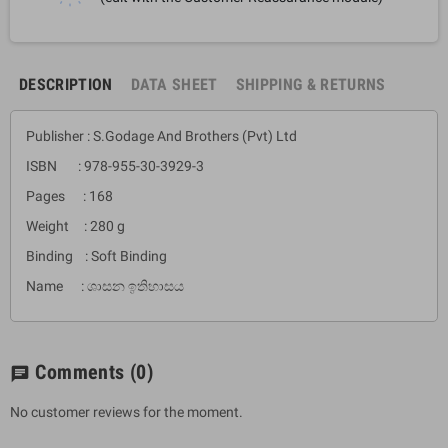
DESCRIPTION
DATA SHEET
SHIPPING & RETURNS
Publisher : S.Godage And Brothers (Pvt) Ltd
ISBN : 978-955-30-3929-3
Pages : 168
Weight : 280 g
Binding : Soft Binding
Name : ශාසන ඉතිහාසය
Comments
(0)
chat
No customer reviews for the moment.