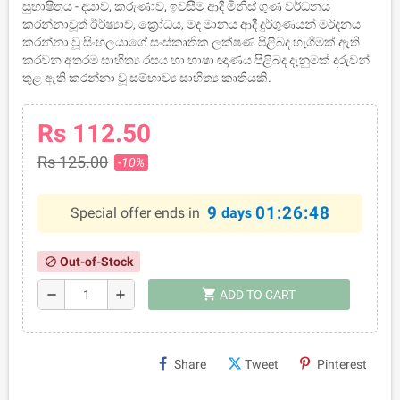
සුභාෂිතය - දයාව, කරුණාව, ඉවසීම ආදී මිනිස් ගුණ වර්ධනය
කරන්නාවූත් ඊර්ෂ්‍යාව, ක්‍රෝධය, මද මානය ආදී දුර්ගුණයන් මර්දනය
කරන්නා වූ සිංහලයාගේ සංස්කෘතික ලක්ෂණ පිළිබද හැගීමක් ඇති
කරවන අතරම සාහිත්‍ය රසය හා භාෂා ඥාණය පිළිබද දැනුමක් දරුවන්
තුළ ඇති කරන්නා වූ සම්භාව්‍ය සාහිත්‍ය කෘතියකි.
Rs 112.50
Rs 125.00
-10%
9
01:26:47
Special offer ends in
days
Out-of-Stock
block
shopping_cart
remove
add
ADD TO CART
Share
Tweet
Pinterest