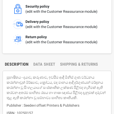
Security policy
(edit with the Customer Reassurance module)
Delivery policy
(edit with the Customer Reassurance module)
Return policy
(edit with the Customer Reassurance module)
DESCRIPTION
DATA SHEET
SHIPPING & RETURNS
සුභාෂිතය - දයාව, කරුණාව, ඉවසීම ආදී මිනිස් ගුණ වර්ධනය
කරන්නාවූත් ඊර්ෂ්‍යාව, ක්‍රෝධය, මද මානය ආදී දුර්ගුණයන් මර්දනය
කරන්නා වූ සිංහලයාගේ සංස්කෘතික ලක්ෂණ පිළිබද හැගීමක් ඇති
කරවන අතරම සාහිත්‍ය රසය හා භාෂා ඥාණය පිළිබද දැනුමක් දරුවන්
තුළ ඇති කරන්නා වූ සම්භාව්‍ය සාහිත්‍ය කෘතියකි.
Publisher : Seedevi offset Printers & Publishers
ISBN : 10250157