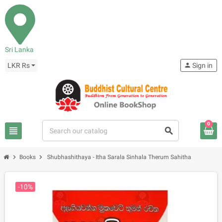
Sri Lanka
LKR Rs
person
Sign in
0
view_headline
search
chevron_right
chevron_right
Books
Shubhashithaya - Itha Sarala Sinhala Therum Sahitha
-10%