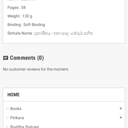
Pages : 58
Weight : 130 g
Binding : Soft Binding
Sinhala Name : සුභාෂිතය - ඉතා සරල තේරුම් සහිත
Comments
(0)
chat
No customer reviews for the moment.
HOME
Books
add
Pirikara
add
Buddha Statues