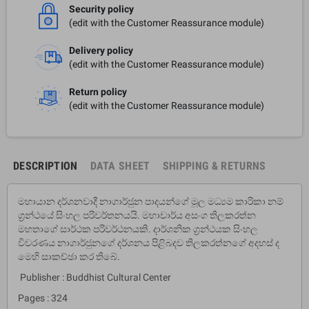
Security policy
(edit with the Customer Reassurance module)
Delivery policy
(edit with the Customer Reassurance module)
Return policy
(edit with the Customer Reassurance module)
DESCRIPTION
DATA SHEET
SHIPPING & RETURNS
මහායාන දර්ශනවාදී නාගාර්ජුන පාදයන්ගේ මූල මධ්‍යම කාරිකා නම්
ග්‍රන්ථයේ සිංහල පරිවර්තනයයි. මහාචාර්ය අසංග තිලකරත්න
මහතාගේ සාර්ථක පරිවර්ථනයකි. දාර්ශනික ග්‍රන්ථයක සිංහල
විවරණය නාගාර්ජුනගේ දර්ශනය පිළිබදව තිලකරත්නගේ අදහස් ද
මෙහි සාකච්ඡා කර තිබේ.
Publisher : Buddhist Cultural Center
Pages : 324