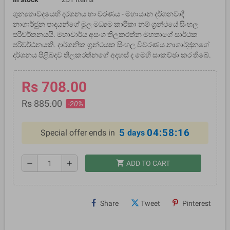
ශුන්‍යතාවදයෙහි දර්ශනය හා චරණය - මහායාන දර්ශනවාදී
නාගාර්ජුන පාදයන්ගේ මූල මධ්‍යම කාරිකා නම් ග්‍රන්ථයේ සිංහල
පරිවර්තනයයි. මහාචාර්ය අසංග තිලකරත්න මහතාගේ සාර්ථක
පරිවර්ථනයකි. දාර්ශනික ග්‍රන්ථයක සිංහල විවරණය නාගාර්ජුනගේ
දර්ශනය පිළිබදව තිලකරත්නගේ අදහස් ද මෙහි සාකච්ඡා කර තිබේ.
Rs 708.00
Rs 885.00
-20%
5
04:58:15
Special offer ends in
days
shopping_cart
remove
add
ADD TO CART
Share
Tweet
Pinterest