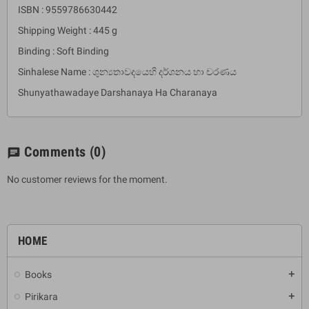
ISBN : 9559786630442
Shipping Weight : 445 g
Binding : Soft Binding
Sinhalese Name : ශුන්‍යතාවදයෙහි දර්ශනය හා චරණය
Shunyathawadaye Darshanaya Ha Charanaya
Comments
(0)
chat
No customer reviews for the moment.
HOME
Books
add
Pirikara
add