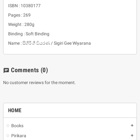
ISBN : 10380177
Pages : 269
Weight : 280g
Binding : Soft Binding
Name : සිගිරි ගී වියරණ / Sigiri Gee Wiyarana
Comments
(0)
chat
No customer reviews for the moment.
HOME
Books
add
Pirikara
add