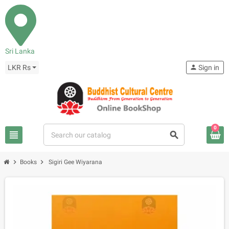
Sri Lanka
LKR Rs
person
Sign in
0
view_headline
search
chevron_right
chevron_right
Books
Sigiri Gee Wiyarana