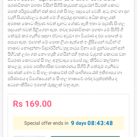
පරණවිතාන මහතා විසින් සීගිරි කැඩපත් පවුරෙන් පිටපත් කොට
මහත් පරිශ්‍රමයකින් එක් කර ගත් සිංහල පද්‍යයෝ වෙති. අට, නව හා දහ
වැනි සියවස්වලට අයත් මේ ගී අවුරුදු දහසකට අධික කාලයක්
අමතක කොට තිබුණ බවත් දැනට ශේෂව ඇති ඉතා ම පැරණි සිංහල
පද්‍යයන් බවත් පිළිගෙන ඇත. තවද පරණවිතාන මහතා මේ සීගිරි ගී
තේරුම් කර ගැනීම සඳහා ඒවාට අටුවා හා වියරණ ද එම පොතේ ම
සපයා ඇත. එහෙත් මේ පොත ලියා ඇත්තේ ඉංග්‍රීසියෙන් බැවින් ඒ
භාෂාව නොදන්නා විද්‍යාර්ථින්ට හුදු පාඨය විනා මේ ග්‍රන්ථයෙන් අන්
පිහිටක් ලබා ගත නො හැකි හෙයින් එහි ඉතාම වැදගත් කොටස වන
වියරණ කොටසේ සිංහල අනුවාදය මෙසේ පළ කිරීමට කල්පනා
කලෙමු. මෙම ඓතිහාසික ව්‍යාකරණය සීගිරි ගී තේරුම් ගැනීමට
පමණක් නො ව සිංහල භාෂාවේත් එහි සාහිත්‍යයේත් ඉතිහාසය හා
පරිණාමය ද විශේෂයෙන් ම සිංහල භාෂාවේ ශබ්ද ව්‍යුත්පත්තිය ද
අධ්‍යන කිරීමට ඉමහත් රුකුලක් වනු ඇත.
Rs 169.00
9
08:43:48
Special offer ends in
days