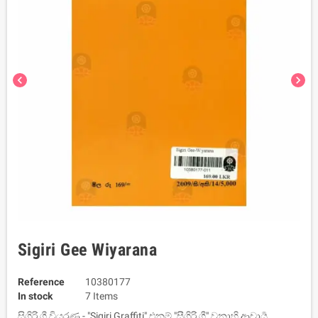
chevron_left
chevron_right
Sigiri Gee Wiyarana
Reference
10380177
In stock
7 Items
සිගිරි ගී වියරණ - "Sigiri Graffiti" එනම් "සීගිරි ගී" වනාහි ආචාර්‍ය