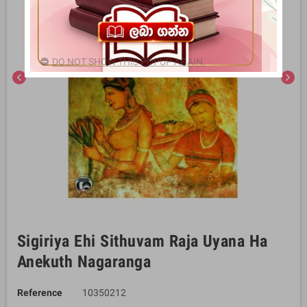
DO NOT SHOW THIS POPUP AGAIN.
chevron_left
chevron_right
Sigiriya Ehi Sithuvam Raja Uyana Ha
Anekuth Nagaranga
Reference
10350212