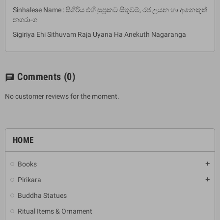
Sinhalese Name : සීගිරිය එහි සුප්‍රකට සිතුවම්, රජ උයන හා අනෙකුත්
නගරාංග
Sigiriya Ehi Sithuvam Raja Uyana Ha Anekuth Nagaranga
Comments
(0)
chat
No customer reviews for the moment.
HOME
Books
add
Pirikara
add
Buddha Statues
Ritual Items & Ornament