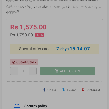
සීගිරිය නගරය පිළිබඳ ප්‍රමාණික දැනුමක් ලබාදීම මෙම ග්‍රන්ථයේ මුඛ්‍ය
අරමුණයි.
Rs 1,575.00
Rs 1,750.00
-10%
7
15:14:07
Special offer ends in
days
Out-of-Stock
block
shopping_cart
remove
add
ADD TO CART
Share
Tweet
Pinterest
Security policy