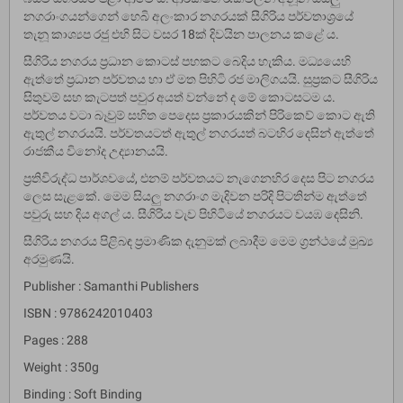
නගරාංගයන්ගෙන් හෙබි අලංකාර නගරයක් සීගිරිය පර්වතාශ්‍රයේ
තැනූ කාශ්‍යප රජු එහි සිට වසර 18ක් දිවයින පාලනය කළේ ය.
සීගිරිය නගරය ප්‍රධාන කොටස් පහකට බෙදිය හැකිය. මධ්‍යයෙහි
ඇත්තේ ප්‍රධාන පර්වතය හා ඒ මත පිහිටි රජ මාලිගයයි. සුප්‍රකට සීගිරිය
සිතුවම් සහ කැටපත් පවුර අයත් වන්නේ ද මේ කොටසටම ය.
පර්වතය වටා බෑවුම් සහිත පෙදෙස ප්‍රකාරයකින් පිරිකෙව් කොට ඇති
ඇතුල් නගරයයි. පර්වතයටත් ඇතුල් නගරයත් බටහිර දෙසින් ඇත්තේ
රාජකීය විනෝද උද්‍යානයයි.
ප්‍රතිවිරුද්ධ පාර්ශවයේ, එනම් පර්වතයට නැගෙනහිර දෙස පිට නගරය
ලෙස සැළකේ. මෙම සියලු නගරාංග මැදිවන පරිදි පිටතින්ම ඇත්තේ
පවුරු සහ දිය අගල් ය. සීගිරිය වැව පිහිටියේ නගරයට වයඹ දෙසිනි.
සීගිරිය නගරය පිළිබඳ ප්‍රමාණික දැනුමක් ලබාදීම මෙම ග්‍රන්ථයේ මුඛ්‍ය
අරමුණයි.
Publisher : Samanthi Publishers
ISBN : 9786242010403
Pages : 288
Weight : 350g
Binding : Soft Binding