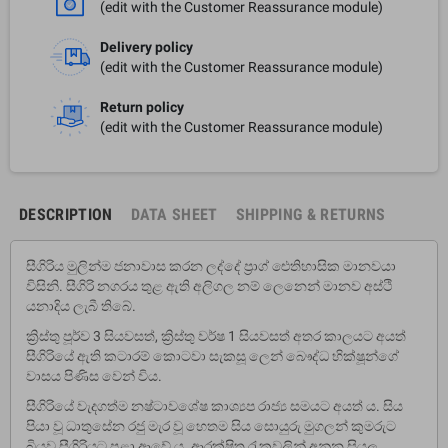
(edit with the Customer Reassurance module)
Delivery policy
(edit with the Customer Reassurance module)
Return policy
(edit with the Customer Reassurance module)
DESCRIPTION
DATA SHEET
SHIPPING & RETURNS
සීගිරිය මුලින්ම ජනාවාස කරන ලද්දේ ප්‍රාග් ඓතිහාසික මානවයා
විසිනි. සීගිරි නගරය තුළ ඇති අලිගල නම් ලෙනෙන් මානව අස්ථි
යනාදිය ලැබී තිබේ.
ක්‍රිස්තු පූර්ව 3 සියවසත්, ක්‍රිස්තු වර්ෂ 1 සියවසත් අතර කාලයට අයත්
සීගිරියේ ඇති කටාරම් කොටවා සැකසූ ලෙන් බෞද්ධ භික්ෂූන්ගේ
වාසය පිණිස වෙන් විය.
සීගිරියේ වැදගත්ම නෂ්ටාවශේෂ කාශ්‍යප රාජ්‍ය සමයට අයත් ය. සිය
පියා වූ ධාතුසේන රජු මැර වූ හෙතම සිය සොයුරු මුගලන් කුමරුට
බියව සීගිරියට පළා ආවේ ය. ආරක්ෂිත රැකවලින් අනූන සියලු