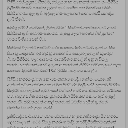
සීගිරිය එහි සුප්‍රකට සිතුවම්, රජ උයන හා අනෙකුත් නගරාංග - සීගිරිය
මුලින්ම ජනාවාස කරන ලද්දේ ප්‍රාග් ඓතිහාසික මානවයා විසිනි.
සීගිරි නගරය තුළ ඇති අලිගල නම් ලෙනෙන් මානව අස්ථි යනාදිය
ලැබී තිබේ.
ක්‍රිස්තු පූර්ව 3 සියවසත්, ක්‍රිස්තු වර්ෂ 1 සියවසත් අතර කාලයට අයත්
සීගිරියේ ඇති කටාරම් කොටවා සැකසූ ලෙන් බෞද්ධ භික්ෂූන්ගේ
වාසය පිණිස වෙන් විය.
සීගිරියේ වැදගත්ම නෂ්ටාවශේෂ කාශ්‍යප රාජ්‍ය සමයට අයත් ය. සිය
පියා වූ ධාතුසේන රජු මැර වූ හෙතම සිය සොයුරු මුගලන් කුමරුට
බියව සීගිරියට පළා ආවේ ය. ආරක්ෂිත රැකවලින් අනූන සියලු
නගරාංගයන්ගෙන් හෙබි අලංකාර නගරයක් සීගිරිය පර්වතාශ්‍රයේ තැනූ
කාශ්‍යප රජු එහි සිට වසර 18ක් දිවයින පාලනය කළේ ය.
සීගිරිය නගරය ප්‍රධාන කොටස් පහකට බෙදිය හැකිය. මධ්‍යයෙහි
ඇත්තේ ප්‍රධාන පර්වතය හා ඒ මත පිහිටි රජ මාලිගයයි. සුප්‍රකට සීගිරිය
සිතුවම් සහ කැටපත් පවුර අයත් වන්නේ ද මේ කොටසටම ය. පර්වතය
වටා බෑවුම් සහිත පෙදෙස ප්‍රකාරයකින් පිරිකෙව් කොට ඇති ඇතුල්
නගරයයි. පර්වතයටත් ඇතුල් නගරයත් බටහිර දෙසින් ඇත්තේ
රාජකීය විනෝද උද්‍යානයයි.
ප්‍රතිවිරුද්ධ පාර්ශවයේ, එනම් පර්වතයට නැගෙනහිර දෙස පිට නගරය
ලෙස සැළකේ. මෙම සියලු නගරාංග මැදිවන පරිදි පිටතින්ම ඇත්තේ
පවුරු සහ දිය අගල් ය. සීගිරිය වැව පිහිටියේ නගරයට වයඹ දෙසිනි.