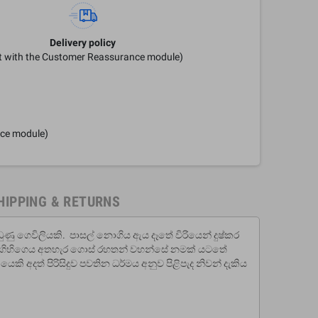
Delivery policy
it with the Customer Reassurance module)
nce module)
HIPPING & RETURNS
ඩුණු ගෙවිලියකි. පාසල් නොගිය ඇය දෑතේ විරියෙන් දුෂ්කර
යකි. ගිහිගෙය අතහැර ගොස් රහතන් වහන්සේ නමක් යටතේ
කයෙකි අදත් පිරිසිදුව පවතින ධර්මය අනුව පිළිපැද නිවන් දැකිය