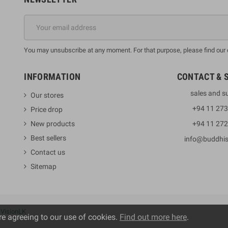
You may unsubscribe at any moment. For that purpose, please find our co
INFORMATION
CONTACT & 
sales and s
Our stores
+94 11 27
Price drop
New products
+94 11 27
Best sellers
info@buddhi
Contact us
Sitemap
y
VisionLK
re agreeing to our use of cookies.
Find out more here
.