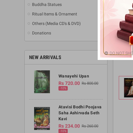
Buddha Statues
Ritual Items & Ornament
Others (Media CD's & DVD)
Donations
DO NOT SHO
NEW ARRIVALS
Wanayehi Upan
Rs 720.00
Rs 800.00
-10%
Atavisi Bodhi Poojava
Saha Ashirvada Seth
Kavi
Rs 234.00
Rs 260.00
-10%