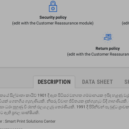
Security policy
(edit with the Customer Reassurance module)
(ed
Return policy
(edit with the Customer Reassura
DESCRIPTION
DATA SHEET
S
තයේ සිල්මාතා කායිව් 1901 දී ඈත පිටිසර වනගත ගම්මානයක ඉපිද හැදුණු වැ
වියක් ගෙනගිය ගැහැණියකි. නිසරු විවාහ ජිවිතයක දුක්ගැහැට විදි ගෘහණි
ා ධරා පුහුණු වී රහත් ඵලය ලැබූ තෙරණියකි. 1991 දී පිරිනිවන් පෑ බුද්ධ ශ්‍රාව
ට ඇති ප්‍රබල සාක්ෂියකි.
r : Smart Print Solutions Center