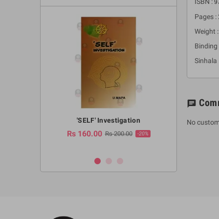
ISBN :
9
Pages :
Weight 
Binding 
Sinhala
Com
chat
a Huruwa
'SELF' Investigation
(Sinhala Ther
No custom
Pot
Rs 160.00
0.00
Rs 200.00
-10%
-20%
Rs 2,250.