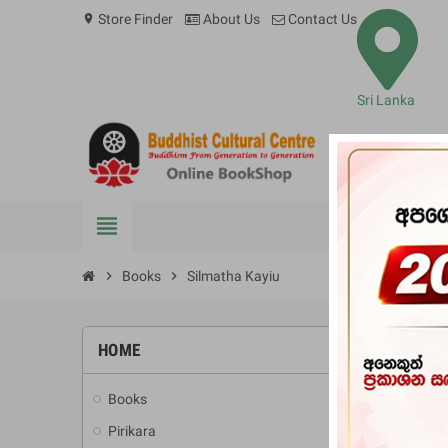
Store Finder
About Us
Contact Us
location_on
Sri Lanka
view_headline
BOOKS
chevron_right
Books
chevron_right
Silmatha Kayiu
HOME
-10%
Books
add
Pirikara
add