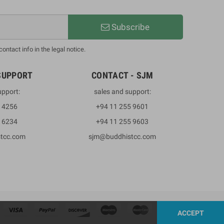
Subscribe
ntact info in the legal notice.
SUPPORT
CONTACT - SJM
upport:
sales and support:
3 4256
+94 11 255 9601
2 6234
+94 11 255 9603
stcc.com
sjm@buddhistcc.com
ACCEPT