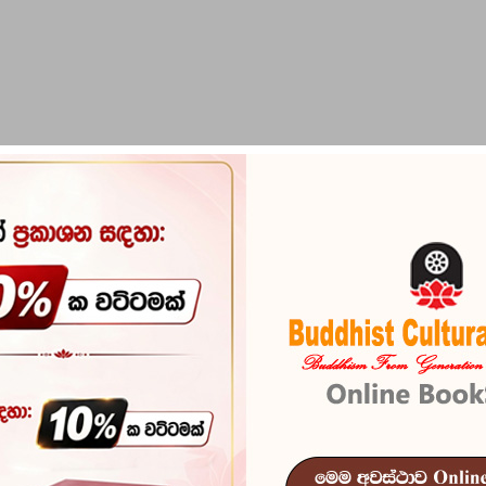
PIRIKARA
BUDDHA STATUES
RITUAL ITEMS & O
Silmatha Kay
Reference
100
In stock
68 