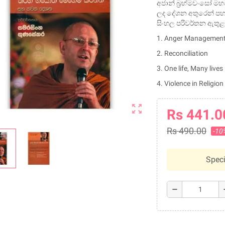
අජාන් බ්‍රහ්මවංසෝ ම
ලද දේශන අතුරෙන් පහ
සිංහල පරිවර්තන ඇතුළ
1. Anger Managemen
2. Reconciliation
3. One life, Many lives
4. Violence in Religion
zoom_out_map
Rs 441.0
Rs 490.00
-10
Speci
remove
a