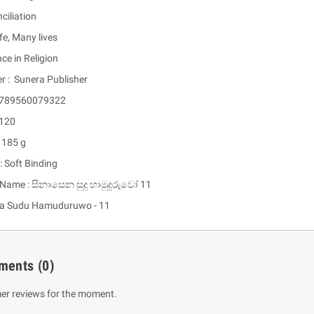
ciliation
ife, Many lives
nce in Religion
r : Sunera Publisher
 9789560079322
 120
 185 g
: Soft Binding
um Sahitha) Piruvana
1 Shreniya Atha Huruwa
 Name : සිනාසෙන සුදු හාමුදුරුවෝ 11
h Wahanse
Rs 621.00
R
Rs 690.00
-10%
00
a Sudu Hamuduruwo - 11
Rs 2,500.00
-10%
ments
(0)
er reviews for the moment.