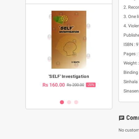
2. Recon
3. One l
4. Viole
Publishe
ISBN :
Pages :
Weight :
Binding 
a Huruwa
'SELF' Investigation
(Sinhala Ther
Sinhala
Pot
Rs 160.00
0.00
Rs 200.00
-10%
-20%
Rs 2,250.
Sinasen
Com
chat
No custom