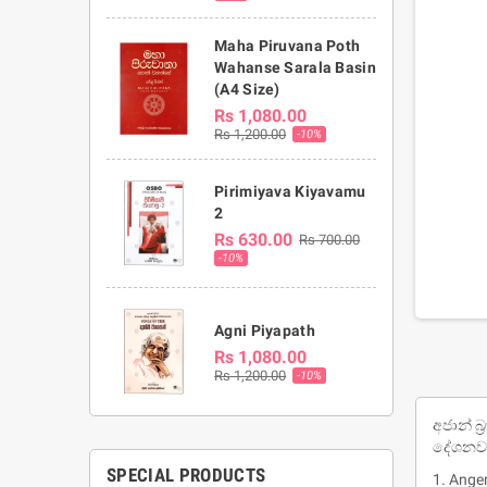
Maha Piruvana Poth
Wahanse Sarala Basin
(A4 Size)
Rs 1,080.00
Rs 1,200.00
-10%
Pirimiyava Kiyavamu
2
Rs 630.00
Rs 700.00
-10%
Agni Piyapath
Rs 1,080.00
Rs 1,200.00
-10%
අජාන් 
දේශනවල
SPECIAL PRODUCTS
1. Ang