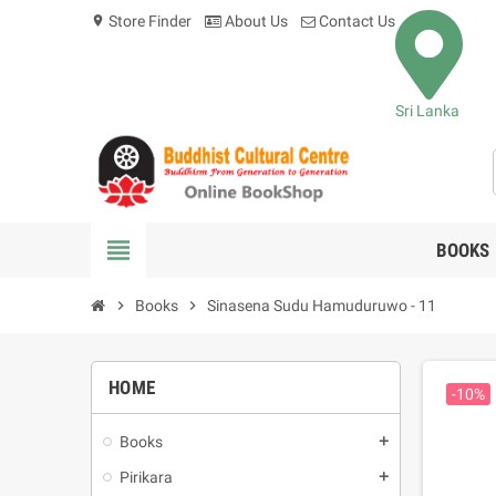
Store Finder
About Us
Contact Us
location_on
Sri Lanka
view_headline
BOOKS
chevron_right
Books
chevron_right
Sinasena Sudu Hamuduruwo - 11
HOME
-10%
Books
add
Pirikara
add