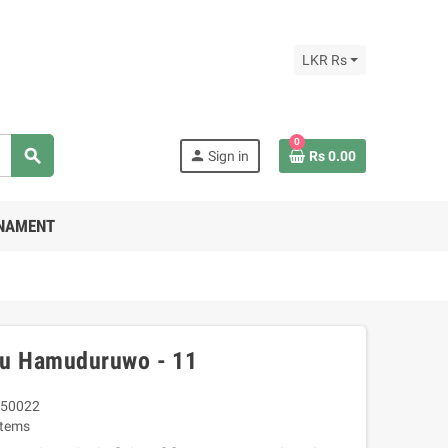
LKR Rs
0
search
person
Sign in
Rs 0.00
RNAMENT
du Hamuduruwo - 11
50022
Items