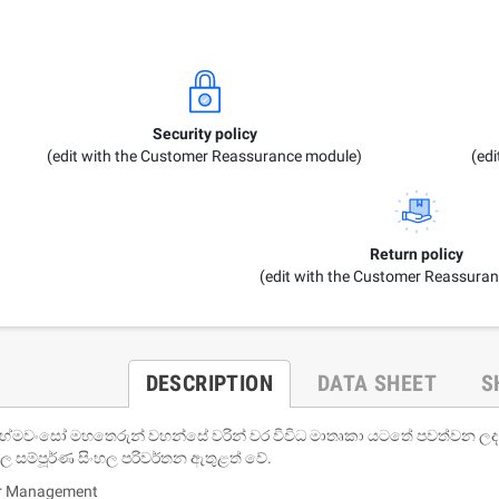
Security policy
(edit with the Customer Reassurance module)
(ed
Return policy
(edit with the Customer Reassura
DESCRIPTION
DATA SHEET
S
බ්‍රහ්මවංසෝ මහතෙරුන් වහන්සේ වරින් වර විවිධ මාතෘකා යටතේ පවත්වන ල
 සම්පූර්ණ සිංහල පරිවර්තන ඇතුළත් වේ.
er Management