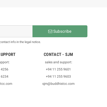
Subscribe
ntact info in the legal notice.
SUPPORT
CONTACT - SJM
upport:
sales and support:
3 4256
+94 11 255 9601
2 6234
+94 11 255 9603
stcc.com
sjm@buddhistcc.com