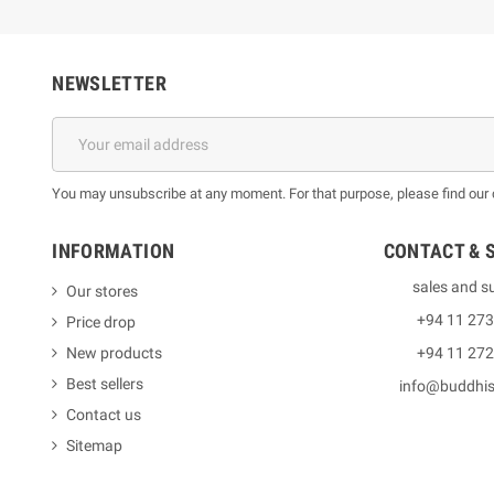
NEWSLETTER
You may unsubscribe at any moment. For that purpose, please find our co
INFORMATION
CONTACT & 
sales and s
Our stores
+94 11 27
Price drop
New products
+94 11 27
Best sellers
info@buddhi
Contact us
Sitemap