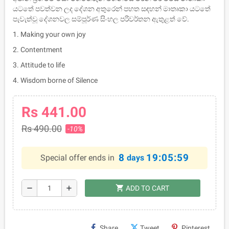
යටතේ පවත්වන ලද දේශන අතුරෙන් පහත සඳහන් මාතෘකා යටතේ
පැවැත්වූ දේශනවල සම්පූර්ණ සිංහල පරිවර්තන ඇතුළත් වේ.
1. Making your own joy
2. Contentment
3. Attitude to life
4. Wisdom borne of Silence
Rs 441.00
Rs 490.00
-10%
8
19:05:58
Special offer ends in
days
shopping_cart
remove
add
ADD TO CART
Share
Tweet
Pinterest