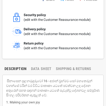
Security policy
(edit with the Customer Reassurance module)
Delivery policy
(edit with the Customer Reassurance module)
Return policy
(edit with the Customer Reassurance module)
DESCRIPTION
DATA SHEET
SHIPPING & RETURNS
සිනාසෙන සුදු හාමුදුරුවෝ 16 - අජාන් බ්‍රහ්මවංසෝ මහතෙරුන්
වහන්සේ වරින් වර විවිධ මාතෘකා යටතේ පවත්වන ලද දේශන
අතුරෙන් පහත සඳහන් මාතෘකා යටතේ පැවැත්වූ දේශනවල සම්පූර්ණ
සිංහල පරිවර්තන ඇතුළත් වේ.
1. Making your own joy