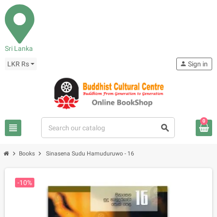
Sri Lanka
LKR Rs
person
Sign in
0
view_headline
search
chevron_right
chevron_right
Books
Sinasena Sudu Hamuduruwo - 16
-10%