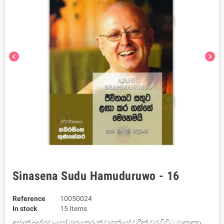
chevron_left
chevron_right
Sinasena Sudu Hamuduruwo - 16
Reference
10050024
In stock
15 Items
අජාන් බ්‍රහ්මවංසෝ මහතෙරුන් වහන්සේ වරින් වර විවිධ මාතෘකා