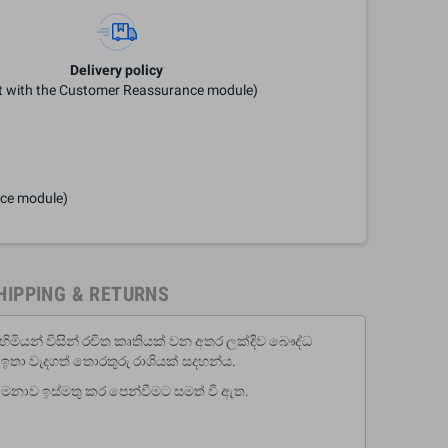
Delivery policy
it with the Customer Reassurance module)
nce module)
HIPPING & RETURNS
ිත හිමියන් විසින් රචිත කෘතියක් වන අතර ලක්දිව බෞද්ධ
 ඉතා වැදගත් තොරතුරු රාශියක් සදහන්ය.
 මනාව ඉස්මතු කර පෙන්වීමට සමත් වී ඇත.