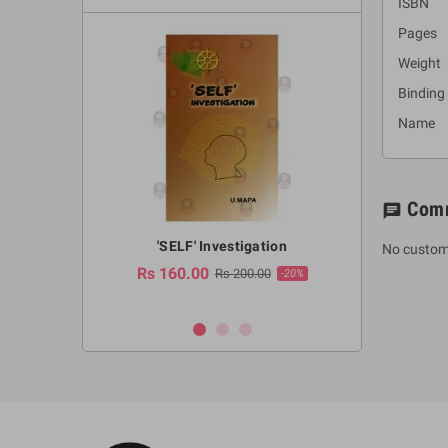
ISBN :
Pages 
Weight
Binding
Name : 
Com
chat
a Huruwa
'SELF' Investigation
(Sinhala Ther
No custom
Pot
Rs 160.00
0.00
Rs 200.00
-10%
-20%
Rs 2,250.