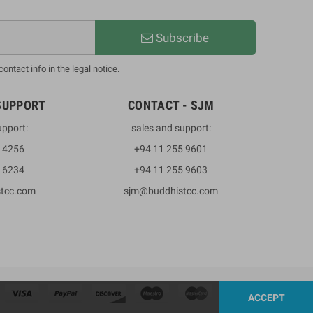
Subscribe
ntact info in the legal notice.
SUPPORT
CONTACT - SJM
upport:
sales and support:
3 4256
+94 11 255 9601
2 6234
+94 11 255 9603
stcc.com
sjm@buddhistcc.com
ACCEPT