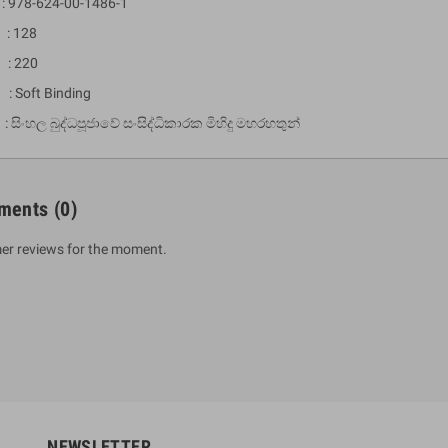
 978-624-00-1486-1
: 128
 : 220
 : Soft Binding
සිංහල බුද්ධපූජාවේ සංසිද්ධිකාරක මිහිදු මහරහතුන්
ments
(0)
um Sahitha) Piruvana
1 Shreniya Atha Huruwa
er reviews for the moment.
h Wahanse
Rs 621.00
R
Rs 690.00
-10%
00
Rs 2,500.00
-10%
NEWSLETTER