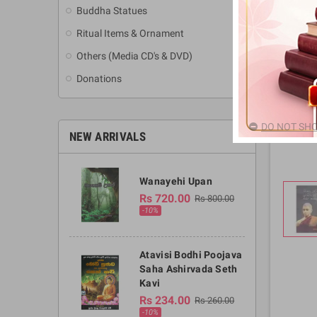
Buddha Statues
Ritual Items & Ornament
Others (Media CD's & DVD)
Donations
DO NOT SHO
NEW ARRIVALS
Wanayehi Upan
Rs 720.00
Rs 800.00
-10%
Atavisi Bodhi Poojava
Saha Ashirvada Seth
Kavi
Rs 234.00
Rs 260.00
-10%