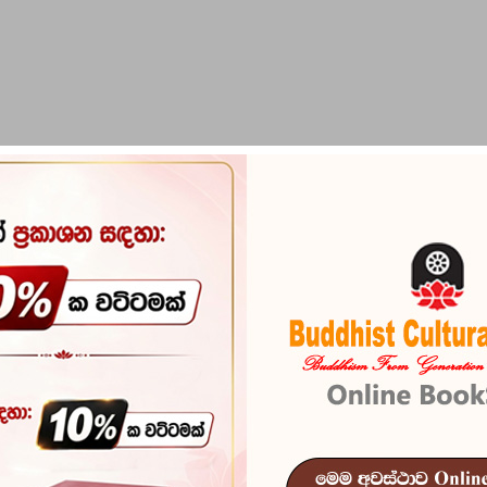
PIRIKARA
BUDDHA STATUES
RITUAL ITEMS & O
KARAKA MIHIDHU MAHARAHATHUN
SINHALA BU
SANSIDHAK
Reference
100