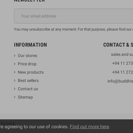
You may unsubscribe at any moment. For that purpose, please find our co
INFORMATION
CONTACT & 
sales and s
Our stores
+94 11 27
Price drop
New products
+94 11 27
Best sellers
info@buddhi
Contact us
Sitemap
y
VisionLK
re agreeing to our use of cookies.
Find out more here
.