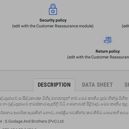
Security policy
(edit with the Customer Reassurance module)
(ed
Return policy
(edit with the Customer Reassura
DESCRIPTION
DATA SHEET
S
බුද්ධපුජාවේ සංසිද්ධකාරක මිහිදු මහරහතුන්' නම් මෙම කෘතිය පූජ්‍ය භික්ඛු මිහ
 හා බුද්ධපූජාවේ නමස්කාර ඇදහිලි විධි ගණනාවක් පිළිබදව මෙම කෘතිය තුල
මර්ශනය ආගමික ඇසකින් නොව, ශාස්ත්‍රීය බවකින්ම කර තිබීම පොතෙහි අගය
er : S.Godage And Brothers (Pvt) Ltd