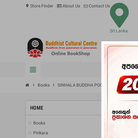
Store Finder
About Us
Contact Us
location_on
Sri Lanka
view_headline
BOOKS
chevron_right
Books
chevron_right
SINHALA BUDDHA POOJAVE SANSIDHA
HOME
-10%
Books
add
Pirikara
add