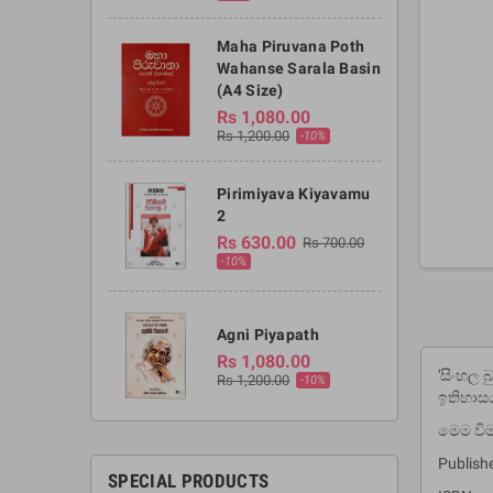
Maha Piruvana Poth
Wahanse Sarala Basin
(A4 Size)
Rs 1,080.00
Rs 1,200.00
-10%
Pirimiyava Kiyavamu
2
Rs 630.00
Rs 700.00
-10%
Agni Piyapath
Rs 1,080.00
'සිංහල 
Rs 1,200.00
-10%
ඉතිහාසය
මෙම වි
Publish
SPECIAL PRODUCTS