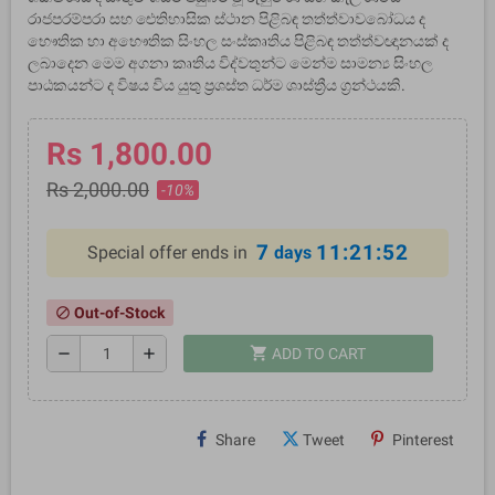
රාජපරම්පරා සහ ඓතිහාසික ස්ථාන පිළිබඳ තත්ත්වාවබෝධය ද
භෞතික හා අභෞතික සිංහල සංස්කෘතිය පිළිබඳ තත්ත්වඥානයක් ද
ලබාදෙන මෙම අගනා කෘතිය විද්වතුන්ට මෙන්ම සාමන්‍ය සිංහල
පාඨකයන්ට ද විෂය විය යුතු ප්‍රශස්ත ධර්ම ශාස්ත්‍රීය ග්‍රන්ථයකි.
Rs 1,800.00
Rs 2,000.00
-10%
7
11:21:51
Special offer ends in
days
Out-of-Stock
block
shopping_cart
remove
add
ADD TO CART
Share
Tweet
Pinterest