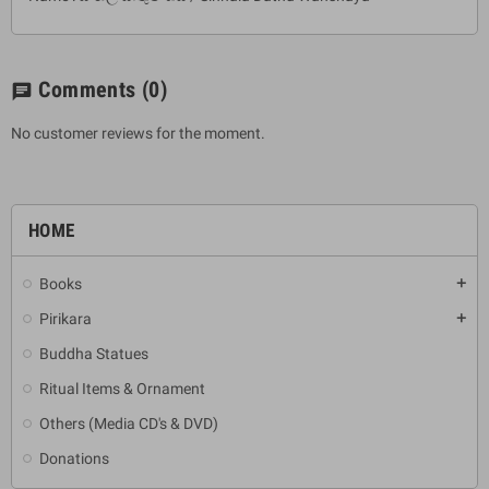
Comments
(0)
chat
No customer reviews for the moment.
HOME
Books
add
Pirikara
add
Buddha Statues
Ritual Items & Ornament
Others (Media CD's & DVD)
Donations