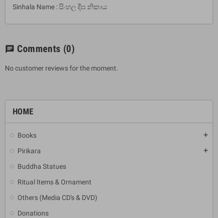
Sinhala Name : සිංහල දීඝ නිකාය
Comments
(0)
chat
No customer reviews for the moment.
HOME
Books
add
Pirikara
add
Buddha Statues
Ritual Items & Ornament
Others (Media CD's & DVD)
Donations