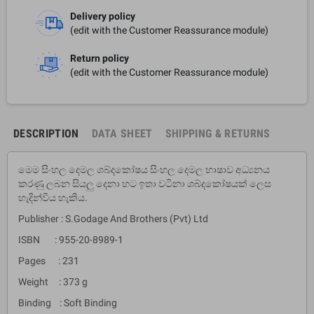
Delivery policy
(edit with the Customer Reassurance module)
Return policy
(edit with the Customer Reassurance module)
DESCRIPTION
DATA SHEET
SHIPPING & RETURNS
මෙම සිංහල දෙමල ශබ්දකෝෂය සිංහල දෙමල භාෂාව අධ්‍යනය
කරණු ලබන සියලු දෙනා හට ඉතා වටිනා ශබ්දකෝෂයක් ලෙස
හැදින්විය හැකිය.
Publisher : S.Godage And Brothers (Pvt) Ltd
ISBN : 955-20-8989-1
Pages : 231
Weight : 373 g
Binding : Soft Binding