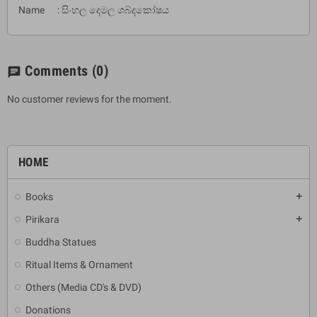
Name : සිංහල දෙමල ශබ්දකෝෂය
Comments
(0)
chat
No customer reviews for the moment.
HOME
Books
add
Pirikara
add
Buddha Statues
Ritual Items & Ornament
Others (Media CD's & DVD)
Donations