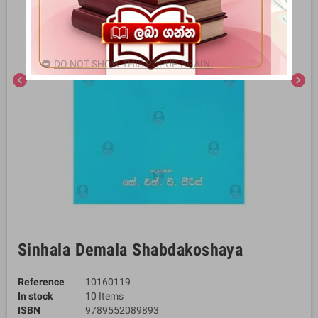
DO NOT SHOW THIS POPUP AGAIN.
chevron_left
chevron_right
Sinhala Demala Shabdakoshaya
Reference
10160119
In stock
10 Items
ISBN
9789552089893