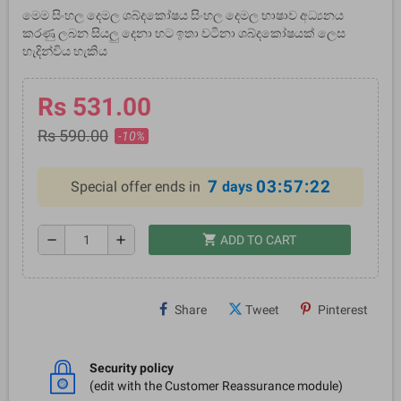
මෙම සිංහල දෙමල ශබ්දකෝෂය සිංහල දෙමල භාෂාව අධ්‍යනය
කරණු ලබන සියලු දෙනා හට ඉතා වටිනා ශබ්දකෝෂයක් ලෙස
හැදින්විය හැකිය
Rs 531.00
Rs 590.00
-10%
7
03:57:21
Special offer ends in
days
shopping_cart
remove
add
ADD TO CART
Share
Tweet
Pinterest
Security policy
(edit with the Customer Reassurance module)