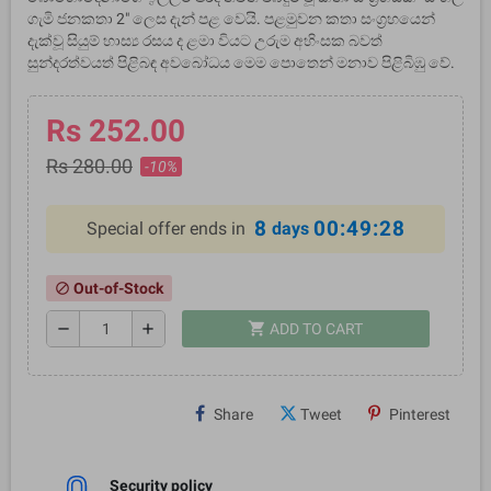
ගැමි ජනකතා 2" ලෙස දැන් පළ වෙයි. පළමුවන කතා සංග්‍රහයෙන්
දැක්වූ සියුම් හාස්‍ය රසය ද ළමා වියට උරුම අහිංසක බවත්
සුන්දරත්වයත් පිළිබඳ අවබෝධය මෙම පොතෙන් මනාව පිළිබිඹු වේ.
Rs 252.00
Rs 280.00
-10%
8
00:49:28
Special offer ends in
days
Out-of-Stock
block
shopping_cart
remove
add
ADD TO CART
Share
Tweet
Pinterest
Security policy