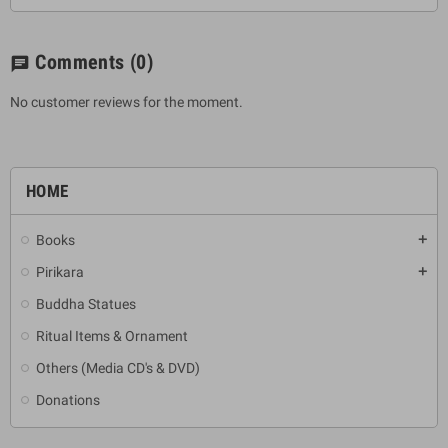
Comments
(0)
chat
No customer reviews for the moment.
HOME
Books
add
Pirikara
add
Buddha Statues
Ritual Items & Ornament
Others (Media CD's & DVD)
Donations